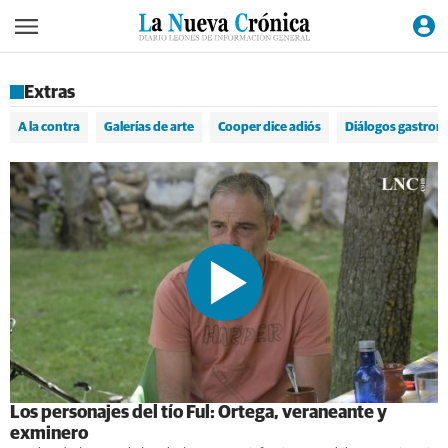
Extras
A la contra
Galerías de arte
Cooper dice adiós
Diálogos gastron
Los personajes del tío Ful: Ortega, veraneante y
exminero