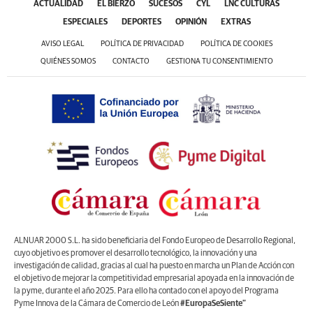
ACTUALIDAD
EL BIERZO
SUCESOS
CYL
LNC CULTURAS
ESPECIALES
DEPORTES
OPINIÓN
EXTRAS
AVISO LEGAL
POLÍTICA DE PRIVACIDAD
POLÍTICA DE COOKIES
QUIÉNES SOMOS
CONTACTO
GESTIONA TU CONSENTIMIENTO
ALNUAR 2000 S.L. ha sido beneficiaria del Fondo Europeo de Desarrollo Regional,
cuyo objetivo es promover el desarrollo tecnológico, la innovación y una
investigación de calidad, gracias al cual ha puesto en marcha un Plan de Acción con
el objetivo de mejorar la competitividad empresarial apoyada en la innovación de
la pyme, durante el año 2025. Para ello ha contado con el apoyo del Programa
Pyme Innova de la Cámara de Comercio de León
#EuropaSeSiente”