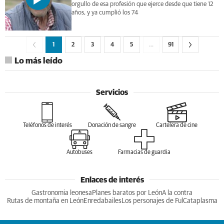
orgullo de esa profesión que ejerce desde que tiene 12
años, y ya cumplió los 74
1
2
3
4
5
…
91
Lo más leído
Servicios
Teléfonos de interés
Donación de sangre
Cartelera de cine
Autobuses
Farmacias de guardia
Enlaces de interés
Gastronomia leonesa
Planes baratos por León
A la contra
Rutas de montaña en León
Enredabailes
Los personajes de Ful
Cataplasma