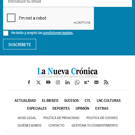
He leído y acepto las
condiciones legales
.
SUSCRÍBETE
ACTUALIDAD
EL BIERZO
SUCESOS
CYL
LNC CULTURAS
ESPECIALES
DEPORTES
OPINIÓN
EXTRAS
AVISO LEGAL
POLÍTICA DE PRIVACIDAD
POLÍTICA DE COOKIES
QUIÉNES SOMOS
CONTACTO
GESTIONA TU CONSENTIMIENTO