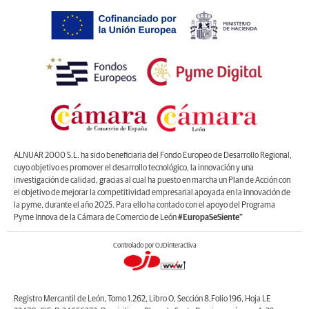
ALNUAR 2000 S.L. ha sido beneficiaria del Fondo Europeo de Desarrollo Regional,
cuyo objetivo es promover el desarrollo tecnológico, la innovación y una
investigación de calidad, gracias al cual ha puesto en marcha un Plan de Acción con
el objetivo de mejorar la competitividad empresarial apoyada en la innovación de
la pyme, durante el año 2025. Para ello ha contado con el apoyo del Programa
Pyme Innova de la Cámara de Comercio de León
#EuropaSeSiente”
Controlado por OJDinteractiva
Registro Mercantil de León, Tomo 1.262, Libro O, Sección 8,Folio 196, Hoja LE