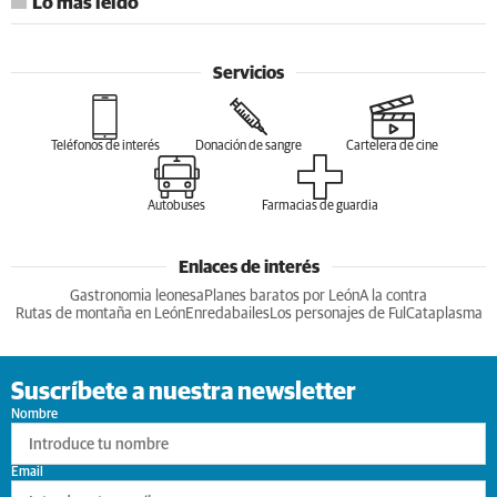
Lo más leído
Servicios
Teléfonos de interés
Donación de sangre
Cartelera de cine
Autobuses
Farmacias de guardia
Enlaces de interés
Gastronomia leonesa
Planes baratos por León
A la contra
Rutas de montaña en León
Enredabailes
Los personajes de Ful
Cataplasma
Suscríbete a nuestra newsletter
Nombre
Email