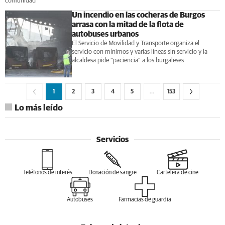
comunidad
Un incendio en las cocheras de Burgos
arrasa con la mitad de la flota de
autobuses urbanos
El Servicio de Movilidad y Transporte organiza el
servicio con mínimos y varias líneas sin servicio y la
alcaldesa pide "paciencia" a los burgaleses
1
2
3
4
5
…
153
Lo más leído
Servicios
Teléfonos de interés
Donación de sangre
Cartelera de cine
Autobuses
Farmacias de guardia