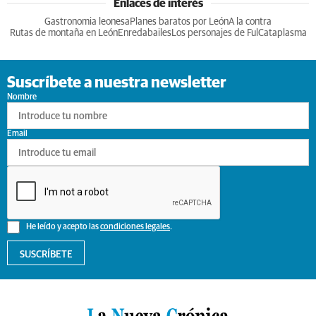
Enlaces de interés
Gastronomia leonesa
Planes baratos por León
A la contra
Rutas de montaña en León
Enredabailes
Los personajes de Ful
Cataplasma
Suscríbete a nuestra newsletter
Nombre
Email
He leído y acepto las
condiciones legales
.
SUSCRÍBETE