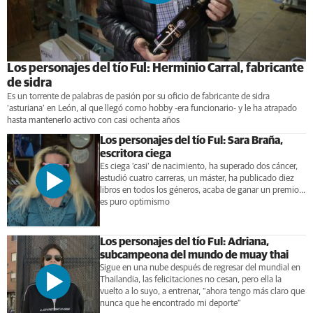
Los personajes del tío Ful: Herminio Carral, fabricante
de sidra
Es un torrente de palabras de pasión por su oficio de fabricante de sidra
‘asturiana’ en León, al que llegó como hobby -era funcionario- y le ha atrapado
hasta mantenerlo activo con casi ochenta años
Los personajes del tío Ful: Sara Braña,
escritora ciega
Es ciega ‘casi’ de nacimiento, ha superado dos cáncer,
estudió cuatro carreras, un máster, ha publicado diez
libros en todos los géneros, acaba de ganar un premio...
es puro optimismo
Los personajes del tío Ful: Adriana,
subcampeona del mundo de muay thai
Sigue en una nube después de regresar del mundial en
Thailandia, las felicitaciones no cesan, pero ella la
vuelto a lo suyo, a entrenar, "ahora tengo más claro que
nunca que he encontrado mi deporte"