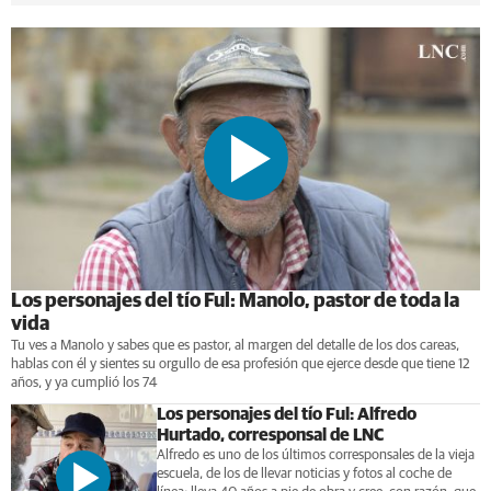
Los personajes del tío Ful: Manolo, pastor de toda la
vida
Tu ves a Manolo y sabes que es pastor, al margen del detalle de los dos careas,
hablas con él y sientes su orgullo de esa profesión que ejerce desde que tiene 12
años, y ya cumplió los 74
Los personajes del tío Ful: Alfredo
Hurtado, corresponsal de LNC
Alfredo es uno de los últimos corresponsales de la vieja
escuela, de los de llevar noticias y fotos al coche de