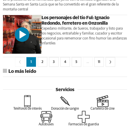
Semana Santa en Santa Lucía que se ha convertido en el gran referente de la
montaña central
Los personajes del tío Ful: Ignacio
Redondo, ferretero en Onzonilla
Cepedano militante, de Sueros, trabajador y listo para
los negocios, entrañable y familiar, cazador y escritor
ocasional para rememorar con fino humor las andanzas
infantiles
1
2
3
4
5
…
11
Lo más leído
Servicios
Teléfonos de interés
Donación de sangre
Cartelera de cine
Autobuses
Farmacias de guardia