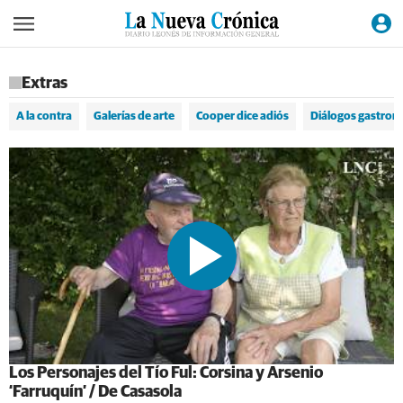
Extras
A la contra
Galerías de arte
Cooper dice adiós
Diálogos gastron
Los Personajes del Tío Ful: Corsina y Arsenio
‘Farruquín’ / De Casasola