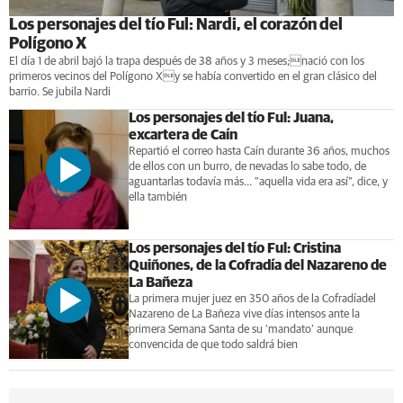
Los personajes del tío Ful: Nardi, el corazón del
Polígono X
El día 1 de abril bajó la trapa después de 38 años y 3 meses;nació con los
primeros vecinos del Polígono Xy se había convertido en el gran clásico del
barrio. Se jubila Nardi
Los personajes del tío Ful: Juana,
excartera de Caín
Repartió el correo hasta Caín durante 36 años, muchos
de ellos con un burro, de nevadas lo sabe todo, de
aguantarlas todavía más... "aquella vida era así", dice, y
ella también
Los personajes del tío Ful: Cristina
Quiñones, de la Cofradía del Nazareno de
La Bañeza
La primera mujer juez en 350 años de la Cofradíadel
Nazareno de La Bañeza vive días intensos ante la
primera Semana Santa de su ‘mandato’ aunque
convencida de que todo saldrá bien