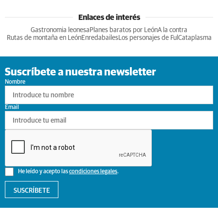
Enlaces de interés
Gastronomia leonesa
Planes baratos por León
A la contra
Rutas de montaña en León
Enredabailes
Los personajes de Ful
Cataplasma
Suscríbete a nuestra newsletter
Nombre
Email
He leído y acepto las
condiciones legales
.
SUSCRÍBETE