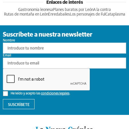
Enlaces de interés
Gastronomia leonesa
Planes baratos por León
A la contra
Rutas de montaña en León
Enredabailes
Los personajes de Ful
Cataplasma
Suscríbete a nuestra newsletter
Nombre
Email
He leído y acepto las
condiciones legales
.
SUSCRÍBETE