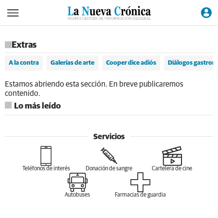
Extras
A la contra
Galerías de arte
Cooper dice adiós
Diálogos gastron
Estamos abriendo esta sección. En breve publicaremos
contenido.
Lo más leído
Servicios
Teléfonos de interés
Donación de sangre
Cartelera de cine
Autobuses
Farmacias de guardia