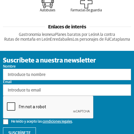
Autobuses
Farmacias de guardia
Enlaces de interés
Gastronomia leonesa
Planes baratos por León
A la contra
Rutas de montaña en León
Enredabailes
Los personajes de Ful
Cataplasma
Suscríbete a nuestra newsletter
Nombre
Email
He leído y acepto las
condiciones legales
.
SUSCRÍBETE