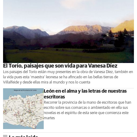
El Torío, paisajes que son vida para Vanesa Díez
Los paisajes del Torío están muy presentes en la obra de Vanesa Díez, también en
la vida pues esta ‘maestra’ leonesa se ha afincado en las bellas tierras de
Villalfeide y desde ellas mira al mundo y nos lo cuenta
León en el alma y las letras de nuestras
escritoras
Recorrer la provincia de la mano de escritoras que han
escrito sobre sus comarcas o ambientado en ella sus
novelas es el espíritu de esta serie que comienza este
martes