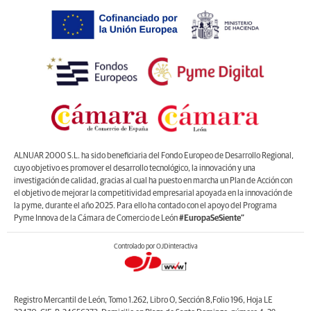
ALNUAR 2000 S.L. ha sido beneficiaria del Fondo Europeo de Desarrollo Regional,
cuyo objetivo es promover el desarrollo tecnológico, la innovación y una
investigación de calidad, gracias al cual ha puesto en marcha un Plan de Acción con
el objetivo de mejorar la competitividad empresarial apoyada en la innovación de
la pyme, durante el año 2025. Para ello ha contado con el apoyo del Programa
Pyme Innova de la Cámara de Comercio de León
#EuropaSeSiente”
Controlado por OJDinteractiva
Registro Mercantil de León, Tomo 1.262, Libro O, Sección 8,Folio 196, Hoja LE