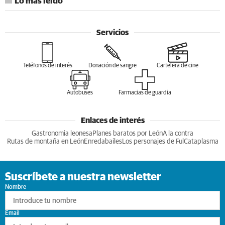
Lo más leído
Servicios
Teléfonos de interés
Donación de sangre
Cartelera de cine
Autobuses
Farmacias de guardia
Enlaces de interés
Gastronomia leonesa
Planes baratos por León
A la contra
Rutas de montaña en León
Enredabailes
Los personajes de Ful
Cataplasma
Suscríbete a nuestra newsletter
Nombre
Email