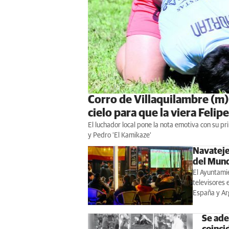
Corro de Villaquilambre (m):
cielo para que la viera Felip
El luchador local pone la nota emotiva con su pri
y Pedro 'El Kamikaze'
Navatejer
del Mund
El Ayuntamie
televisores 
España y Ar
Se ade