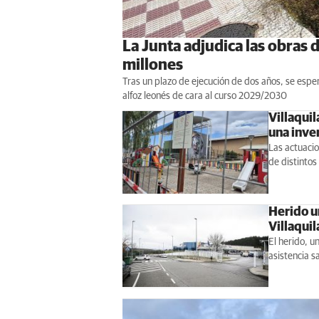
La Junta adjudica las obras d
millones
Tras un plazo de ejecución de dos años, se espe
alfoz leonés de cara al curso 2029/2030
Villaqui
una inve
Las actuacio
de distintos
Herido un
Villaqui
El herido, u
asistencia s