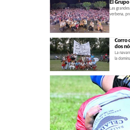
El Grupo
Las grandes 
verbena, pro
Corro 
dos nó
La navarr
la domin