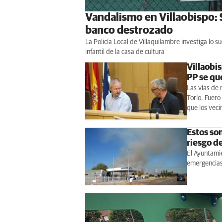
Vandalismo en Villaobispo: S
banco destrozado
La Policía Local de Villaquilambre investiga lo
infantil de la casa de cultura
Villaobis
PP se que
Las vías de 
Torío, Fuero
que los veci
Estos so
riesgo d
El Ayuntamie
emergencias 