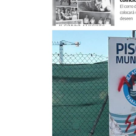
coincid
El corro 
colocará 
deseen