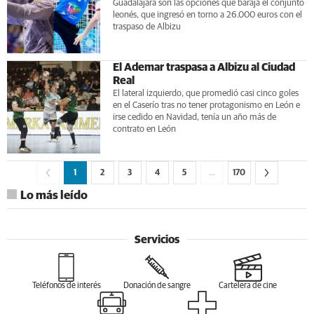
Guadalajara son las opciones que baraja el conjunto
leonés, que ingresó en torno a 26.000 euros con el
traspaso de Albizu
El Ademar traspasa a Albizu al Ciudad
Real
El lateral izquierdo, que promedió casi cinco goles
en el Caserío tras no tener protagonismo en León e
irse cedido en Navidad, tenía un año más de
contrato en León
1
2
3
4
5
…
170
Lo más leído
Servicios
Teléfonos de interés
Donación de sangre
Cartelera de cine