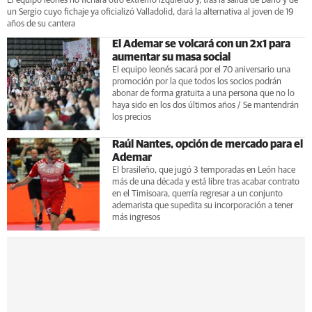
El equipo leonés no fichará otro extremo izquierdo y, tras la salida de Darío y de
un Sergio cuyo fichaje ya oficializó Valladolid, dará la alternativa al joven de 19
años de su cantera
El Ademar se volcará con un 2x1 para
aumentar su masa social
El equipo leonés sacará por el 70 aniversario una
promoción por la que todos los socios podrán
abonar de forma gratuita a una persona que no lo
haya sido en los dos últimos años / Se mantendrán
los precios
Raúl Nantes, opción de mercado para el
Ademar
El brasileño, que jugó 3 temporadas en León hace
más de una década y está libre tras acabar contrato
en el Timisoara, querría regresar a un conjunto
ademarista que supedita su incorporación a tener
más ingresos