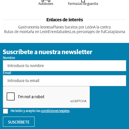
Autobuses
Farmacias de guardia
Enlaces de interés
Gastronomia leonesa
Planes baratos por León
A la contra
Rutas de montaña en León
Enredabailes
Los personajes de Ful
Cataplasma
Suscríbete a nuestra newsletter
Nombre
Email
He leído y acepto las
condiciones legales
.
SUSCRÍBETE