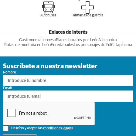
Autobuses
Farmacias de guardia
Enlaces de interés
Gastronomia leonesa
Planes baratos por León
A la contra
Rutas de montaña en León
Enredabailes
Los personajes de Ful
Cataplasma
Suscríbete a nuestra newsletter
Nombre
Email
He leído y acepto las
condiciones legales
.