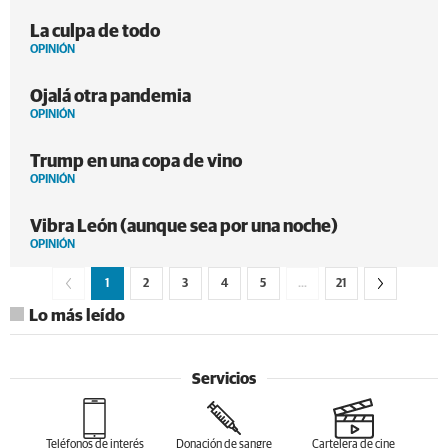
La culpa de todo
OPINIÓN
Ojalá otra pandemia
OPINIÓN
Trump en una copa de vino
OPINIÓN
Vibra León (aunque sea por una noche)
OPINIÓN
1
2
3
4
5
…
21
Lo más leído
Servicios
Teléfonos de interés
Donación de sangre
Cartelera de cine