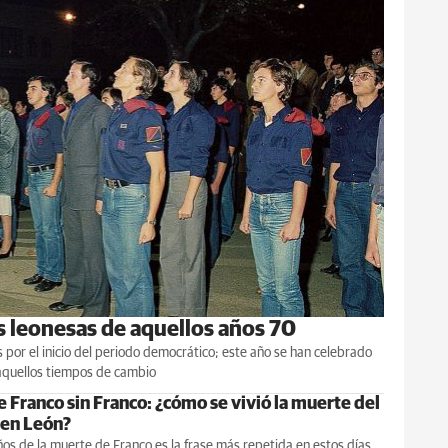
as leonesas de aquellos años 70
 por el inicio del periodo democrático; este año se han celebrado
aquellos tiempos de cambio
 Franco sin Franco: ¿cómo se vivió la muerte del
 en León?
os de la muerte de Franco es la frase más repetida en estos días