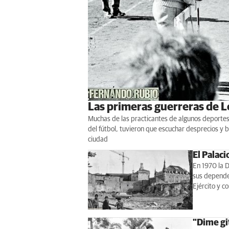
Las primeras guerreras de 
Muchas de las practicantes de algunos deportes
del fútbol, tuvieron que escuchar desprecios y
ciudad
El Palac
En 1970 la D
sus dependen
Ejército y c
"Dime git