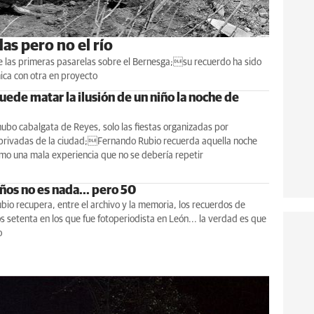
as pero no el río
de las primeras pasarelas sobre el Bernesga;su recuerdo ha sido
ica con otra en proyecto
ede matar la ilusión de un niño la noche de
ubo cabalgata de Reyes, solo las fiestas organizadas por
privadas de la ciudad;Fernando Rubio recuerda aquella noche
mo una mala experiencia que no se debería repetir
ños no es nada... pero 50
io recupera, entre el archivo y la memoria, los recuerdos de
s setenta en los que fue fotoperiodista en León... la verdad es que
o