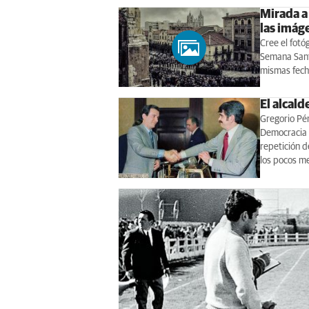
Mirada a
las imág
Cree el fot
Semana Sant
mismas fecha
El alcal
Gregorio Pér
Democracia e
repetición d
los pocos m