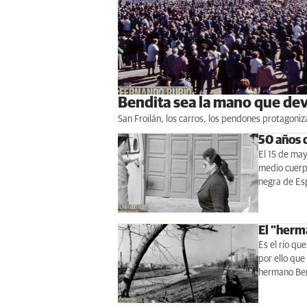
Bendita sea la mano que devu
San Froilán, los carros, los pendones protagoni
50 años 
El 15 de ma
medio cuerpo
negra de Es
El "herm
Es el río que
por ello que 
hermano Bern