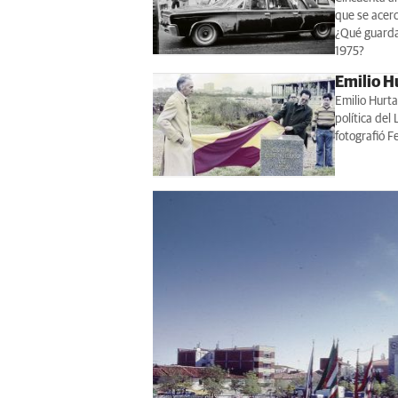
que se acerc
¿Qué guarda
1975?
Emilio Hu
Emilio Hurta
política del
fotografió F