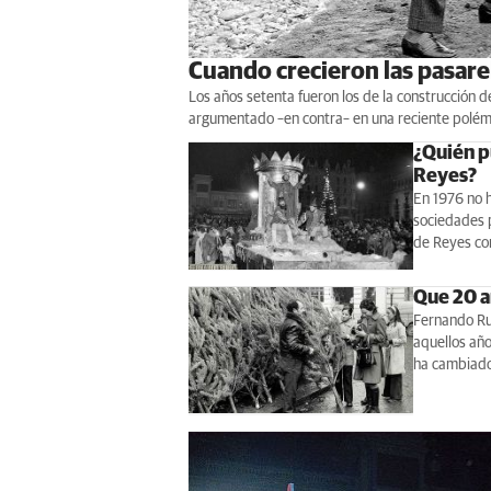
Cuando crecieron las pasarel
Los años setenta fueron los de la construcción 
argumentado –en contra– en una reciente polém
¿Quién pu
Reyes?
En 1976 no h
sociedades 
de Reyes co
Que 20 a
Fernando Rub
aquellos año
ha cambiad