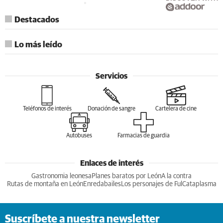
Destacados
Lo más leído
Servicios
Teléfonos de interés
Donación de sangre
Cartelera de cine
Autobuses
Farmacias de guardia
Enlaces de interés
Gastronomia leonesa
Planes baratos por León
A la contra
Rutas de montaña en León
Enredabailes
Los personajes de Ful
Cataplasma
Suscríbete a nuestra newsletter