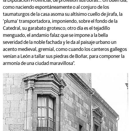
la Diputación Provincial, de profesión sus obras... Un buen día,
como naciendo espontáneamente o al conjuro de los
taumaturgos de la casa asoma su altísimo cuello de jirafa, la
‘pluma’ transportadora, imponiendo, sobre el fondo de la
Catedral, su garabato grotesco; otro día es el tejadillo
menguado, el andamio falaz que se impone a la bella
severidad de la noble fachada y le da al paisaje urbano un
acento medieval, gremial, como cuando los canteros gallegos
venían a León a tallar sus piedras de Boñar, para componer la
armonía de una ciudad maravillosa".