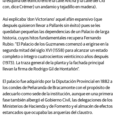
la esquina del edificio entre la calle Ancha y la calle del Cid
con, dice Crémer) un andamio y tejadillo en madera).
Así explicaba ‘don Victoriano’ aquel afán expansivo (que
después quisieron llevar a Pallarés sin éxito) pues se les
quedaban pequeñas las dependencias de un Palacio de larga
historia, cuyos hitos fundamentales recupera Fernando
Rubio: "El Palacio de los Guzmanes comenzó a erigirse en la
segunda mitad del siglo XVI (1558) para alcanzar un estado
completo o íntegro cuatrocientos veinticinco años después
(1973). La traza general de la planta y la fachada principal
llevan la firma de Rodrigo Gil de Hontañón".
El palacio fue adquirido por la Diputación Provincial en 1882 a
los condes de Peñaranda de Bracamonte con el propósito de
adecuarlo como sede de la institución, aunque en una primera
fase también albergó el Gobierno Civil, las delegaciones de los
Ministerios de Hacienda y de Fomento y el almacén de efectos
estancados que ocupaba las arquerías del claustro.