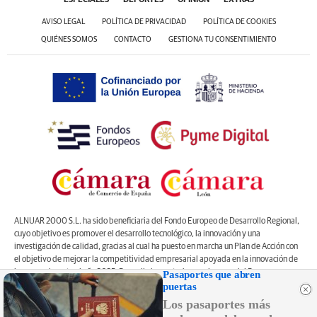
AVISO LEGAL
POLÍTICA DE PRIVACIDAD
POLÍTICA DE COOKIES
QUIÉNES SOMOS
CONTACTO
GESTIONA TU CONSENTIMIENTO
ALNUAR 2000 S.L. ha sido beneficiaria del Fondo Europeo de Desarrollo Regional,
cuyo objetivo es promover el desarrollo tecnológico, la innovación y una
investigación de calidad, gracias al cual ha puesto en marcha un Plan de Acción con
el objetivo de mejorar la competitividad empresarial apoyada en la innovación de
la pyme, durante el año 2025. Para ello ha contado con el apoyo del Programa
Pasaportes que abren
puertas
Pyme Innova de la Cámara de Comercio de León
#EuropaSeSiente”
Los pasaportes más
Controlado por OJDinteractiva