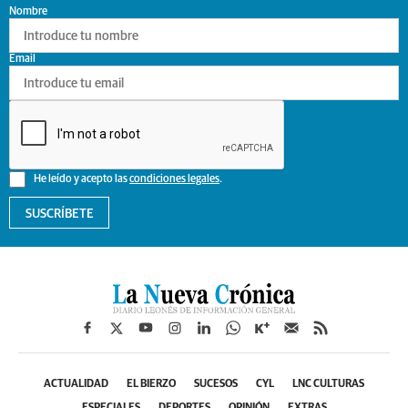
Nombre
Email
He leído y acepto las
condiciones legales
.
SUSCRÍBETE
ACTUALIDAD
EL BIERZO
SUCESOS
CYL
LNC CULTURAS
ESPECIALES
DEPORTES
OPINIÓN
EXTRAS