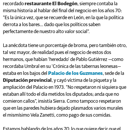
recordado
restaurante El Bodegón
, siempre contaba la
misma historia al hablar del final del negocio en los años 70:
"Es la única vez, que se recuerde en León, en la que la política
derrota a los bares... dado que los políticos saben
perfectamente de nuestro alto valor social".
La anécdota tiene un porcentaje de broma, pero también otro,
tal vez mayor, de realidad pues el negocio de estos dos
hermanos, que habían ‘heredado’ de Pablo Gutiérrez —como
recordaba Umbral en su ‘Crónica de las tabernas leonesas—
estaba en los bajos del
Palacio de los Guzmanes
, sede de la
Diputación provincial
, y cayó víctima de la piqueta y la
ampliación del Palacio en 1973. "No respetaron ni siquiera que
estaban allí todo el día metidos los diputados; anda que no
comieron callos", insistía Sierra. Como tampoco respetaron
que en las paredes hubiera dejado plasmados varios murales
el mismísimo Vela Zanetti, como pago de sus comidas.
Estamos hablando de los años 70, lo que quiere decir que el