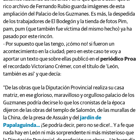
rico archivo de Fernando Rubio guarda imágenes de esta
ampliación del Palacio de los Guzmanes. Es más, la despedida
de los trabajadores de El Bodegón y la tienda de fotos Pim,
pam, pum (que también fue víctima del mismo hecho) ya ha
pasado por este rincón.
- Por supuesto que las tengo, ¡cómo no! si fueron un
acontecimiento en la ciudad; pero en este caso te voy a
aportar un texto que sobre ellas publicó en el
periódico Proa
el recordado Victoriano Crémer, con el título de ‘León,
también es así’ y que decía:
"De las obras que la Diputación Provincial realiza su casa
matriz, en ese glorioso, maravilloso y orgulloso palacio de los
Guzmanes podría decirse lo que los cronistas de la época
dijeron de las obras del templo de Salomón, de las murallas de
la China, de la presa de Assuán y del
jardín de
Papalaguinda...
¡Se podría decir, pero no se dice!.. Y a fe que
nada hay en León ni más sorprendente ni más misterioso que