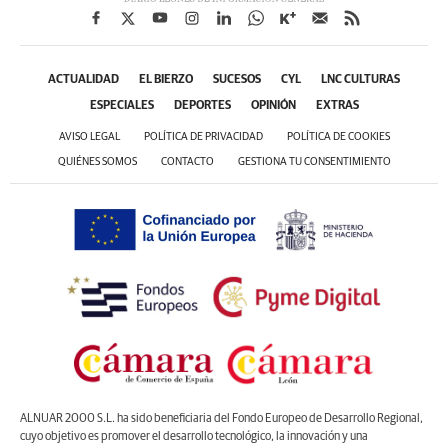
ACTUALIDAD
EL BIERZO
SUCESOS
CYL
LNC CULTURAS
ESPECIALES
DEPORTES
OPINIÓN
EXTRAS
AVISO LEGAL
POLÍTICA DE PRIVACIDAD
POLÍTICA DE COOKIES
QUIÉNES SOMOS
CONTACTO
GESTIONA TU CONSENTIMIENTO
ALNUAR 2000 S.L. ha sido beneficiaria del Fondo Europeo de Desarrollo Regional,
cuyo objetivo es promover el desarrollo tecnológico, la innovación y una