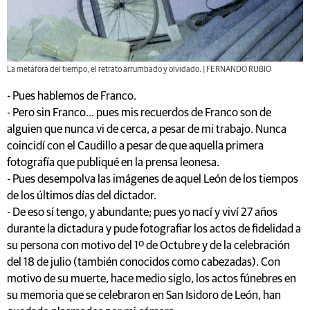
La metáfora del tiempo, el retrato arrumbado y olvidado. | FERNANDO RUBIO
- Pues hablemos de Franco.
- Pero sin Franco... pues mis recuerdos de Franco son de
alguien que nunca vi de cerca, a pesar de mi trabajo. Nunca
coincidí con el Caudillo a pesar de que aquella primera
fotografía que publiqué en la prensa leonesa.
- Pues desempolva las imágenes de aquel León de los tiempos
de los últimos días del dictador.
- De eso sí tengo, y abundante; pues yo nací y viví 27 años
durante la dictadura y pude fotografiar los actos de fidelidad a
su persona con motivo del 1º de Octubre y de la celebración
del 18 de julio (también conocidos como cabezadas). Con
motivo de su muerte, hace medio siglo, los actos fúnebres en
su memoria que se celebraron en San Isidoro de León, han