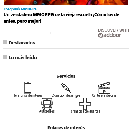
Corepunk MMORPG
Un verdadero MMORPG de la vieja escuela ¡Cómo los de
antes, pero mejor!
DISCOVER WITH
Destacados
Lo más leído
Servicios
Teléfonos de interés
Donación de sangre
Cartelera de cine
Autobuses
Farmacias de guardia
Enlaces de interés