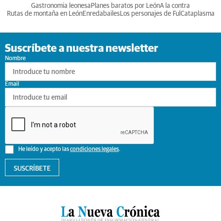
Gastronomia leonesa
Planes baratos por León
A la contra
Rutas de montaña en León
Enredabailes
Los personajes de Ful
Cataplasma
Suscríbete a nuestra newsletter
Nombre
Email
He leído y acepto las
condiciones legales
.
SUSCRÍBETE