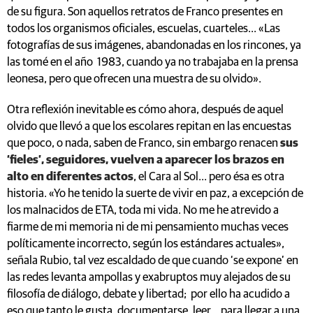
de su figura. Son aquellos retratos de Franco presentes en
todos los organismos oficiales, escuelas, cuarteles... «Las
fotografías de sus imágenes, abandonadas en los rincones, ya
las tomé en el año 1983, cuando ya no trabajaba en la prensa
leonesa, pero que ofrecen una muestra de su olvido».
Otra reflexión inevitable es cómo ahora, después de aquel
olvido que llevó a que los escolares repitan en las encuestas
que poco, o nada, saben de Franco, sin embargo renacen
sus
‘fieles’, seguidores, vuelven a aparecer los brazos en
alto en diferentes actos
, el Cara al Sol... pero ésa es otra
historia. «Yo he tenido la suerte de vivir en paz, a excepción de
los malnacidos de ETA, toda mi vida. No me he atrevido a
fiarme de mi memoria ni de mi pensamiento muchas veces
políticamente incorrecto, según los estándares actuales»,
señala Rubio, tal vez escaldado de que cuando ‘se expone’ en
las redes levanta ampollas y exabruptos muy alejados de su
filosofía de diálogo, debate y libertad; por ello ha acudido a
eso que tanto le gusta, documentarse, leer... para llegar a una