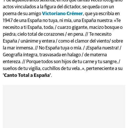
Y de aquellos años setenta, en los que tantas veces fotografió
actos vinculados a la figura del dictador, se queda con un
poema de su amigo
Victoriano Crémer
, que ya escribía en
1947 de una España no tuya, ni mía, una España nuestra: «Te
necesito a ti España, toda; / cuarzo gigante, macizo bosque o
piedra; cielo total de corazones / en pena. // Te necesito
España / unánime y entera / como el clamor del viento/ sobre
la mar inmensa. // No España tuya o mía. / ¡España nuestra! /
Geografía íntegra, trasvasada en halago / de materna
entereza. // Porque todos son hijos de tu carne y tu sangre, /
sueños de tu vigilia, cuchillos de tu vela..», perteneciente a su
‘Canto Total a España’
.