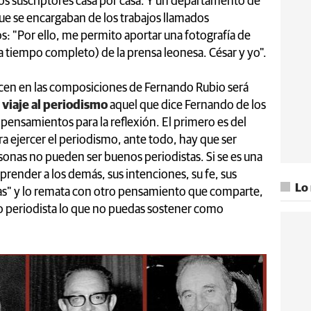
los suscriptores casa por casa. Y un departamento de
que se encargaban de los trabajos llamados
fos: "Por ello, me permito aportar una fotografía de
a tiempo completo) de la prensa leonesa. César y yo".
cen en las composiciones de Fernando Rubio será
n
viaje al periodismo
aquel que dice Fernando de los
pensamientos para la reflexión. El primero es del
ara ejercer el periodismo, ante todo, hay que ser
onas no pueden ser buenos periodistas. Si se es una
ender a los demás, sus intenciones, su fe, sus
Lo
edias" y lo remata con otro pensamiento que comparte,
o periodista lo que no puedas sostener como