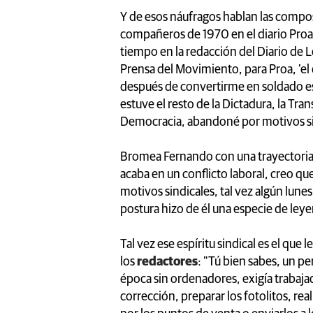
Y de esos náufragos hablan las compos
compañeros de 1970 en el diario Pro
tiempo en la redacción del Diario de 
Prensa del Movimiento, para Proa, 'el d
después de convertirme en soldado esp
estuve el resto de la Dictadura, la Tran
Democracia, abandoné por motivos si
Bromea Fernando con una trayectoria q
acaba en un conflicto laboral, creo qu
motivos sindicales, tal vez algún lunes
postura hizo de él una especie de ley
Tal vez ese espíritu sindical es el que le
los
redactores
: "Tú bien sabes, un pe
época sin ordenadores, exigía trabajad
corrección, preparar los fotolitos, rea