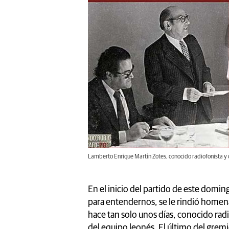
Lamberto Enrique Martín Zotes, conocido radiofonista y
En el inicio del partido de este doming
para entendernos, se le rindió homen
hace tan solo unos días, conocido rad
del equipo leonés. El último del gremio