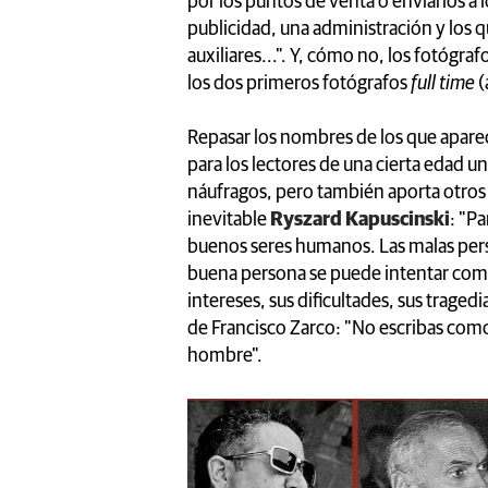
por los puntos de venta o enviarlos a 
publicidad, una administración y los 
auxiliares...". Y, cómo no, los fotógra
los dos primeros fotógrafos
full time
(
Repasar los nombres de los que apare
para los lectores de una cierta edad u
náufragos, pero también aporta otros 
inevitable
Ryszard Kapuscinski
: "P
buenos seres humanos. Las malas pers
buena persona se puede intentar compr
intereses, sus dificultades, sus trag
de Francisco Zarco: "No escribas com
hombre".