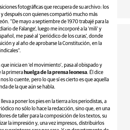
iciones fotográficas que recupera de su archivo: los
a y después con quienes compartió mucho más
León. "De mayo a septiembre de 1970 trabajé para la
iario de Falange', luego me incorporé a la 'mili' y
añol, me pasé al 'periódico de los curas', donde
sición y al año de aprobarse la Constitución, en la
ndicales".
ue inicia en ‘el movimiento’, pasa al obispado y
e la primera
huelga de la prensa leonesa
. Él dice
 nos lo cuente, pero lo que sí es cierto es que aquella
enda de la que aún se habla.
 lleva a poner los pies en la tierra a los periodistas, a
riódico no sólo lo hace la redacción, sino que, en una
ores de taller para la composición de los textos, su
lizar la impresión y, una vez impresos, distribuirlos