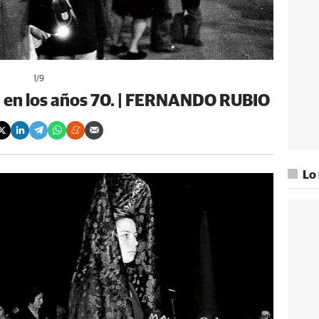
1
/9
 en los años 70. | FERNANDO RUBIO
Lo