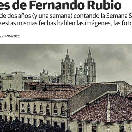
es de Fernando Rubio
 de dos años (y una semana) contando la Semana Sa
estas mismas fechas hablen las imágenes, las foto
o a 14/04/2025