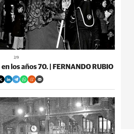
2
/9
 en los años 70. | FERNANDO RUBIO