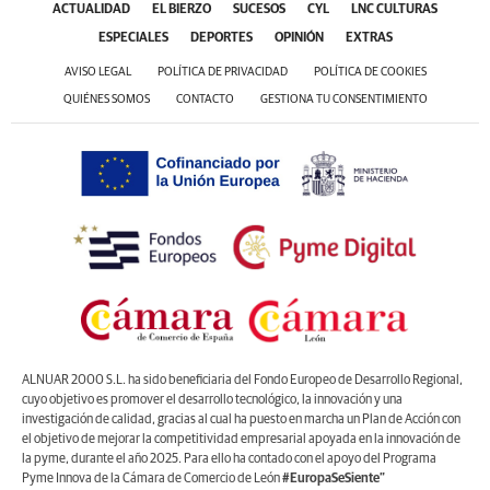
ACTUALIDAD
EL BIERZO
SUCESOS
CYL
LNC CULTURAS
ESPECIALES
DEPORTES
OPINIÓN
EXTRAS
AVISO LEGAL
POLÍTICA DE PRIVACIDAD
POLÍTICA DE COOKIES
QUIÉNES SOMOS
CONTACTO
GESTIONA TU CONSENTIMIENTO
ALNUAR 2000 S.L. ha sido beneficiaria del Fondo Europeo de Desarrollo Regional,
cuyo objetivo es promover el desarrollo tecnológico, la innovación y una
investigación de calidad, gracias al cual ha puesto en marcha un Plan de Acción con
el objetivo de mejorar la competitividad empresarial apoyada en la innovación de
la pyme, durante el año 2025. Para ello ha contado con el apoyo del Programa
Pyme Innova de la Cámara de Comercio de León
#EuropaSeSiente”