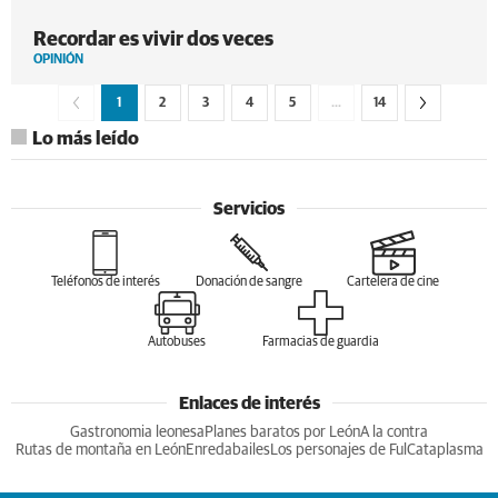
Recordar es vivir dos veces
OPINIÓN
1
2
3
4
5
…
14
Lo más leído
Servicios
Teléfonos de interés
Donación de sangre
Cartelera de cine
Autobuses
Farmacias de guardia
Enlaces de interés
Gastronomia leonesa
Planes baratos por León
A la contra
Rutas de montaña en León
Enredabailes
Los personajes de Ful
Cataplasma