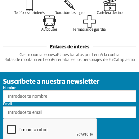
Teléfonos de interés
Donación de sangre
Cartelera de cine
Autobuses
Farmacias de guardia
Enlaces de interés
Gastronomia leonesa
Planes baratos por León
A la contra
Rutas de montaña en León
Enredabailes
Los personajes de Ful
Cataplasma
Suscríbete a nuestra newsletter
Nombre
Email