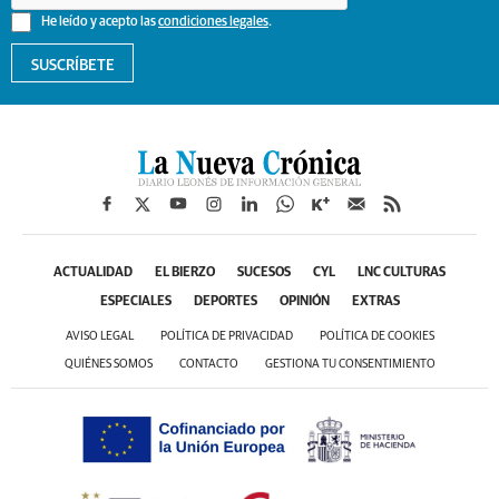
He leído y acepto las
condiciones legales
.
SUSCRÍBETE
ACTUALIDAD
EL BIERZO
SUCESOS
CYL
LNC CULTURAS
ESPECIALES
DEPORTES
OPINIÓN
EXTRAS
AVISO LEGAL
POLÍTICA DE PRIVACIDAD
POLÍTICA DE COOKIES
QUIÉNES SOMOS
CONTACTO
GESTIONA TU CONSENTIMIENTO