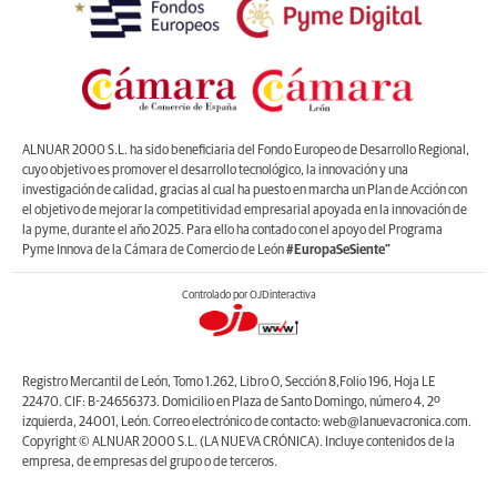
ALNUAR 2000 S.L. ha sido beneficiaria del Fondo Europeo de Desarrollo Regional,
cuyo objetivo es promover el desarrollo tecnológico, la innovación y una
investigación de calidad, gracias al cual ha puesto en marcha un Plan de Acción con
el objetivo de mejorar la competitividad empresarial apoyada en la innovación de
la pyme, durante el año 2025. Para ello ha contado con el apoyo del Programa
Pyme Innova de la Cámara de Comercio de León
#EuropaSeSiente”
Controlado por OJDinteractiva
Registro Mercantil de León, Tomo 1.262, Libro O, Sección 8,Folio 196, Hoja LE
22470. CIF: B-24656373. Domicilio en Plaza de Santo Domingo, número 4, 2º
izquierda, 24001, León. Correo electrónico de contacto: web@lanuevacronica.com.
Copyright © ALNUAR 2000 S.L. (LA NUEVA CRÓNICA). Incluye contenidos de la
empresa, de empresas del grupo o de terceros.