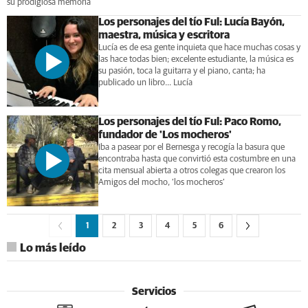
su prodigiosa memoria
Los personajes del tío Ful: Lucía Bayón,
maestra, música y escritora
Lucía es de esa gente inquieta que hace muchas cosas y
las hace todas bien; excelente estudiante, la música es
su pasión, toca la guitarra y el piano, canta; ha
publicado un libro... Lucía
Los personajes del tío Ful: Paco Romo,
fundador de 'Los mocheros'
Iba a pasear por el Bernesga y recogía la basura que
encontraba hasta que convirtió esta costumbre en una
cita mensual abierta a otros colegas que crearon los
Amigos del mocho, ‘los mocheros’
1
2
3
4
5
6
Lo más leído
Servicios