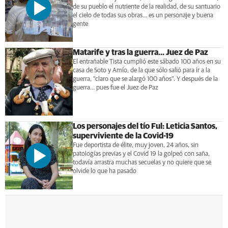
de su pueblo el nutriente de la realidad, de su santuario
el cielo de todas sus obras... es un personaje y buena
gente
Matarife y tras la guerra... Juez de Paz
El entrañable Tista cumplió este sábado 100 años en su
casa de Soto y Amío, de la que sólo salió para ir a la
guerra, "claro que se alargó 100 años". Y después de la
guerra... pues fue el Juez de Paz
Los personajes del tío Ful: Leticia Santos,
superviviente de la Covid-19
Fue deportista de élite, muy joven, 24 años, sin
patologías previas y el Covid 19 la golpeó con saña,
todavía arrastra muchas secuelas y no quiere que se
olvide lo que ha pasado