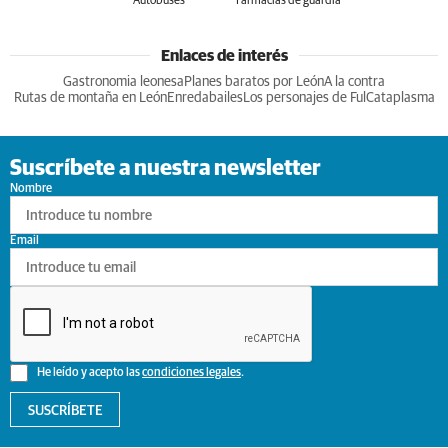
Autobuses
Farmacias de guardia
Enlaces de interés
Gastronomia leonesa
Planes baratos por León
A la contra
Rutas de montaña en León
Enredabailes
Los personajes de Ful
Cataplasma
Suscríbete a nuestra newsletter
Nombre
Email
He leído y acepto las
condiciones legales
.
SUSCRÍBETE