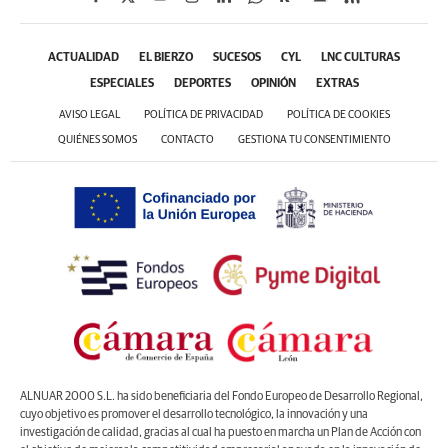
ACTUALIDAD
EL BIERZO
SUCESOS
CYL
LNC CULTURAS
ESPECIALES
DEPORTES
OPINIÓN
EXTRAS
AVISO LEGAL
POLÍTICA DE PRIVACIDAD
POLÍTICA DE COOKIES
QUIÉNES SOMOS
CONTACTO
GESTIONA TU CONSENTIMIENTO
ALNUAR 2000 S.L. ha sido beneficiaria del Fondo Europeo de Desarrollo Regional,
cuyo objetivo es promover el desarrollo tecnológico, la innovación y una
investigación de calidad, gracias al cual ha puesto en marcha un Plan de Acción con