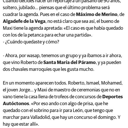
Cuando decides hacer un reportaje a un paisano de 90 años,
soltero, jubilado… piensas que el último problema será
cuadrar la agenda. Pues en el caso de
Máximo de Merino
, de
Algadefe de la Vega
, no está claro que sea así, el bueno de
Maxi tiene la agenda apretada: «El caso es que había quedado
con los de la petanca para echar una partida».
- ¿Cuándo quedaste y cómo?
- Ahora, por wasap, tenemos un grupo y ya íbamos a ir ahora,
que vino Roberto de
Santa María del Páramo
, y ya pueden
dos chavales marroquíes que les gusta mucho.
En un momento aparecen todos. Roberto, Ismael, Mohamed,
el joven Jorge… y Maxi de maestro de ceremonias que no en
vano tiene la casa llena de trofeos de concursos de
Deportes
Autóctonos
. «Por eso ando con algo de prisa, que he
quedado con el sobrino para ir para León, que tengo que
marchar para Valladolid, que hay un concurso el domingo. Y
hay que estar allí».