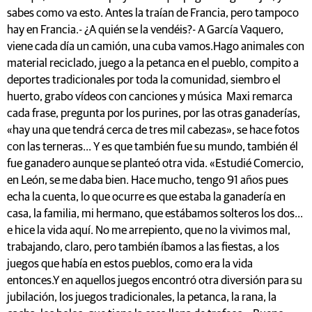
sabes como va esto. Antes la traían de Francia, pero tampoco
hay en Francia.- ¿A quién se la vendéis?- A García Vaquero,
viene cada día un camión, una cuba vamos.Hago animales con
material reciclado, juego a la petanca en el pueblo, compito a
deportes tradicionales por toda la comunidad, siembro el
huerto, grabo vídeos con canciones y música Maxi remarca
cada frase, pregunta por los purines, por las otras ganaderías,
«hay una que tendrá cerca de tres mil cabezas», se hace fotos
con las terneras... Y es que también fue su mundo, también él
fue ganadero aunque se planteó otra vida. «Estudié Comercio,
en León, se me daba bien. Hace mucho, tengo 91 años pues
echa la cuenta, lo que ocurre es que estaba la ganadería en
casa, la familia, mi hermano, que estábamos solteros los dos...
e hice la vida aquí. No me arrepiento, que no la vivimos mal,
trabajando, claro, pero también íbamos a las fiestas, a los
juegos que había en estos pueblos, como era la vida
entonces.Y en aquellos juegos encontró otra diversión para su
jubilación, los juegos tradicionales, la petanca, la rana, la