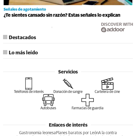
Señales de agotamiento
¿Te sientes cansado sin razón? Estas señales lo explican
DISCOVER WITH
Destacados
Lo más leído
Servicios
Teléfonos de interés
Donación de sangre
Cartelera de cine
Autobuses
Farmacias de guardia
Enlaces de interés
Gastronomia leonesa
Planes baratos por León
A la contra