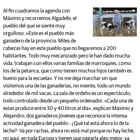
Al fin cuadramos la agenda con
Máximo y recorremos Algadefe, el
pueblo del que se siente muy
orgulloso. «Este es el pueblo más
ganadero de la provincia. Miles de
cabezas hay en este pueblo que no llegaremos a 200
habitantes. Todo muy mecanizado pero le han dado mucha
vida, trabajan con ellos varias familias de marroquíes, como
los de la petanca, que como tienen muchos hijos también es
bueno para la escuela». Y no me deja marchar sin que
visitemos una de las ganaderías, no miente, todo un mundo
alrededor de mil vacas. La sala de ordeño es un espectáculo,
todo controlado desde un pequeño ordenador. «Cada una de
estas produce entre 30 y 40 litros al día», explican Máximo y
Alejandro, dos ganaderos jóvenes que reconoce la intensa
actividad ganadera del pueblo.- ¿Qué tal está ahora lo de la
leche?- Va por rachas, ahora no está mal porque no hay leche,
no aquí, en toda Europa y tienen que pagarla algo mejor, ya