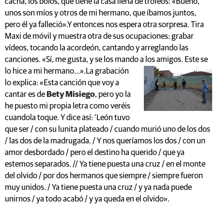
cacha, los bolos, que tiene la casa llena de trofeos: «Bueno,
unos son míos y otros de mi hermano, que íbamos juntos,
pero él ya falleció».Y entonces nos espera otra sorpresa. Tira
Maxi de móvil y muestra otra de sus ocupaciones: grabar
vídeos, tocando la acordeón, cantando y arreglando las
canciones. «Sí, me gusta, y se los mando a los amigos. Este se
lo hice a mi hermano...».
La grabación
lo explica: «Esta canción que voy a
cantar es de
Bety Misiego
, pero yo la
he puesto mi propia letra como veréis
cuandola toque. Y dice así: ‘León tuvo
que ser / con su lunita plateado / cuando murió uno de los dos
/ las dos de la madrugada. / Y nos queríamos los dos / con un
amor desbordado / pero el destino ha querido / que ya
estemos separados. // Ya tiene puesta una cruz / en el monte
del olvido / por dos hermanos que siempre / siempre fueron
muy unidos. / Ya tiene puesta una cruz / y ya nada puede
unirnos / ya todo acabó / y ya queda en el olvido».