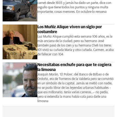
carnet desde 1935 y jamás ha dado un parte, dice con
orgullo que tiene todos los puntos y ninguna multa
importante, cosas menores. En octubre lo renueva
Los Muñiz Alique viven un siglo por
costumbre
Luz Muñiz Alique cumplió esta semana 106 años, es la
más anciana de la ciudad; pero su hermano José
también pasó de los cien y su hermana Cheli los tiene;
101 vivió su cuñada María y otra cuñada, Carmen, acaba
de fallecer con 104
Necesitabas enchufe para que te cogiera
la limosna
Joaquín Morán, ‘El Pobre’, del Banco de Bilbao o de
Ordoño, era de Torneros de la Valdería pero se convirtió
en un símbolo de la capital. Jamás se metió con nadie,
no se pudo librar de las leyendas urbanas habituales –
que era millonario, tenía varias carreras...– no pedía,
pero si extendía la mano había cola para darle una
limosna