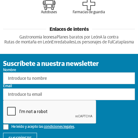
Autobuses
Farmacias de guardia
Enlaces de interés
Gastronomia leonesa
Planes baratos por León
A la contra
Rutas de montaña en León
Enredabailes
Los personajes de Ful
Cataplasma
Suscríbete a nuestra newsletter
Nombre
Email
He leído y acepto las
condiciones legales
.