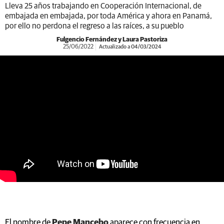
Lleva 25 años trabajando en Cooperación Internacional, de
embajada en embajada, por toda América y ahora en Panamá,
por ello no perdona el regreso a las raíces, a su pueblo
Fulgencio Fernández y Laura Pastoriza
25/06/2022
Actualizado a 04/03/2024
https://youtu.be/Ggy_2XunljY
El nombre de
Pepe Mancebo
aparece con frecuencia en