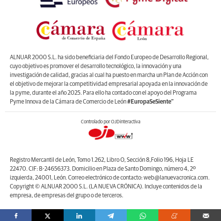
ALNUAR 2000 S.L. ha sido beneficiaria del Fondo Europeo de Desarrollo Regional,
cuyo objetivo es promover el desarrollo tecnológico, la innovación y una
investigación de calidad, gracias al cual ha puesto en marcha un Plan de Acción con
el objetivo de mejorar la competitividad empresarial apoyada en la innovación de
la pyme, durante el año 2025. Para ello ha contado con el apoyo del Programa
Pyme Innova de la Cámara de Comercio de León
#EuropaSeSiente”
Controlado por OJDinteractiva
Registro Mercantil de León, Tomo 1.262, Libro O, Sección 8,Folio 196, Hoja LE
22470. CIF: B-24656373. Domicilio en Plaza de Santo Domingo, número 4, 2º
izquierda, 24001, León. Correo electrónico de contacto: web@lanuevacronica.com.
Copyright © ALNUAR 2000 S.L. (LA NUEVA CRÓNICA). Incluye contenidos de la
empresa, de empresas del grupo o de terceros.