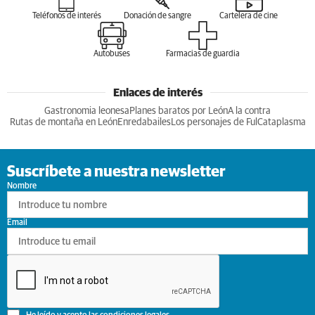
Teléfonos de interés
Donación de sangre
Cartelera de cine
Autobuses
Farmacias de guardia
Enlaces de interés
Gastronomia leonesa
Planes baratos por León
A la contra
Rutas de montaña en León
Enredabailes
Los personajes de Ful
Cataplasma
Suscríbete a nuestra newsletter
Nombre
Email