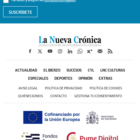
He leído y acepto las
condiciones legales
.
SUSCRÍBETE
ACTUALIDAD
EL BIERZO
SUCESOS
CYL
LNC CULTURAS
ESPECIALES
DEPORTES
OPINIÓN
EXTRAS
AVISO LEGAL
POLÍTICA DE PRIVACIDAD
POLÍTICA DE COOKIES
QUIÉNES SOMOS
CONTACTO
GESTIONA TU CONSENTIMIENTO