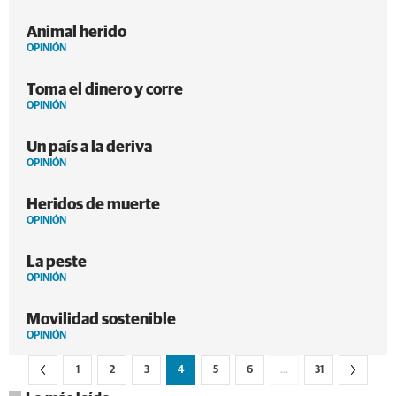
Animal herido
OPINIÓN
Toma el dinero y corre
OPINIÓN
Un país a la deriva
OPINIÓN
Heridos de muerte
OPINIÓN
La peste
OPINIÓN
Movilidad sostenible
OPINIÓN
1
2
3
4
5
6
…
31