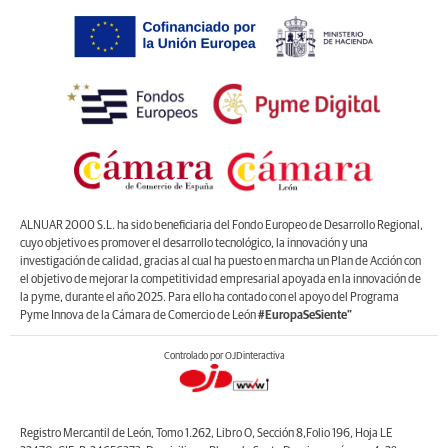
ALNUAR 2000 S.L. ha sido beneficiaria del Fondo Europeo de Desarrollo Regional,
cuyo objetivo es promover el desarrollo tecnológico, la innovación y una
investigación de calidad, gracias al cual ha puesto en marcha un Plan de Acción con
el objetivo de mejorar la competitividad empresarial apoyada en la innovación de
la pyme, durante el año 2025. Para ello ha contado con el apoyo del Programa
Pyme Innova de la Cámara de Comercio de León
#EuropaSeSiente”
Controlado por OJDinteractiva
Registro Mercantil de León, Tomo 1.262, Libro O, Sección 8,Folio 196, Hoja LE