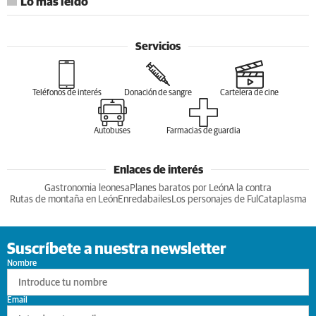
Lo más leído
Servicios
Teléfonos de interés
Donación de sangre
Cartelera de cine
Autobuses
Farmacias de guardia
Enlaces de interés
Gastronomia leonesa
Planes baratos por León
A la contra
Rutas de montaña en León
Enredabailes
Los personajes de Ful
Cataplasma
Suscríbete a nuestra newsletter
Nombre
Email