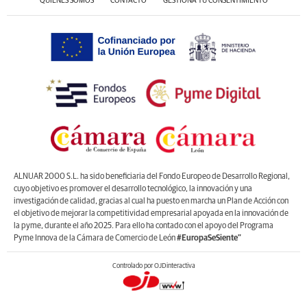
QUIÉNES SOMOS
CONTACTO
GESTIONA TU CONSENTIMIENTO
ALNUAR 2000 S.L. ha sido beneficiaria del Fondo Europeo de Desarrollo Regional,
cuyo objetivo es promover el desarrollo tecnológico, la innovación y una
investigación de calidad, gracias al cual ha puesto en marcha un Plan de Acción con
el objetivo de mejorar la competitividad empresarial apoyada en la innovación de
la pyme, durante el año 2025. Para ello ha contado con el apoyo del Programa
Pyme Innova de la Cámara de Comercio de León
#EuropaSeSiente”
Controlado por OJDinteractiva