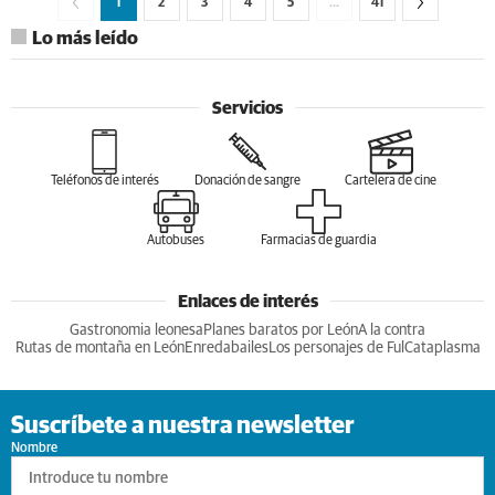
1
2
3
4
5
…
41
Lo más leído
Servicios
Teléfonos de interés
Donación de sangre
Cartelera de cine
Autobuses
Farmacias de guardia
Enlaces de interés
Gastronomia leonesa
Planes baratos por León
A la contra
Rutas de montaña en León
Enredabailes
Los personajes de Ful
Cataplasma
Suscríbete a nuestra newsletter
Nombre