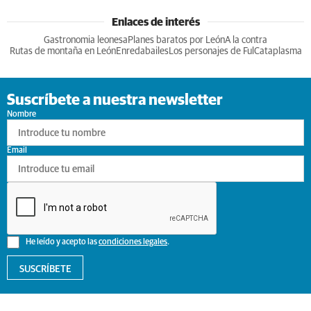
Enlaces de interés
Gastronomia leonesa
Planes baratos por León
A la contra
Rutas de montaña en León
Enredabailes
Los personajes de Ful
Cataplasma
Suscríbete a nuestra newsletter
Nombre
Email
He leído y acepto las
condiciones legales
.
SUSCRÍBETE