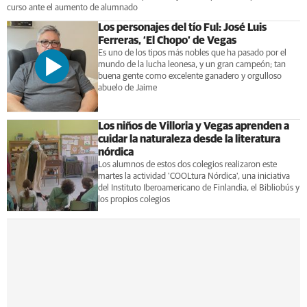
curso ante el aumento de alumnado
Los personajes del tío Ful: José Luis
Ferreras, ‘El Chopo’ de Vegas
Es uno de los tipos más nobles que ha pasado por el
mundo de la lucha leonesa, y un gran campeón; tan
buena gente como excelente ganadero y orgulloso
abuelo de Jaime
Los niños de Villoria y Vegas aprenden a
cuidar la naturaleza desde la literatura
nórdica
Los alumnos de estos dos colegios realizaron este
martes la actividad 'COOLtura Nórdica', una iniciativa
del Instituto Iberoamericano de Finlandia, el Bibliobús y
los propios colegios