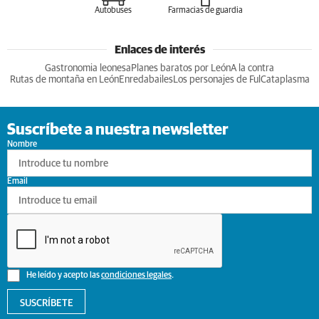
Autobuses
Farmacias de guardia
Enlaces de interés
Gastronomia leonesa
Planes baratos por León
A la contra
Rutas de montaña en León
Enredabailes
Los personajes de Ful
Cataplasma
Suscríbete a nuestra newsletter
Nombre
Email
He leído y acepto las
condiciones legales
.
SUSCRÍBETE