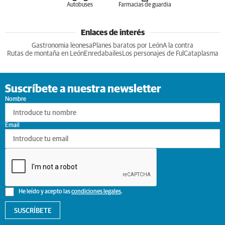
Autobuses
Farmacias de guardia
Enlaces de interés
Gastronomia leonesa
Planes baratos por León
A la contra
Rutas de montaña en León
Enredabailes
Los personajes de Ful
Cataplasma
Suscríbete a nuestra newsletter
Nombre
Email
He leído y acepto las
condiciones legales
.
SUSCRÍBETE