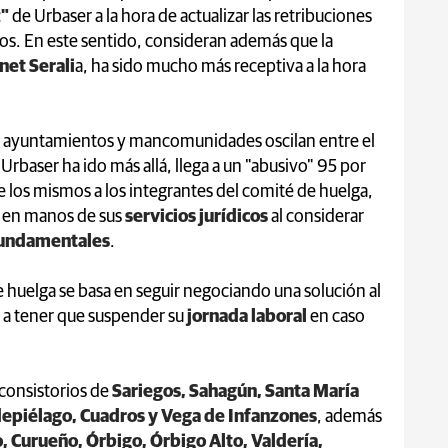
z"
de Urbaser a la hora de actualizar las retribuciones
os. En este sentido, consideran además que la
net Serali
a, ha sido mucho más receptiva a la hora
r ayuntamientos y mancomunidades oscilan entre el
Urbaser ha ido más allá, llega a un "abusivo" 95 por
de los mismos a los integrantes del comité de huelga,
 en manos de sus
servicios jurídicos
al considerar
fundamentales
.
e huelga se basa en seguir negociando una solución al
ía a tener que suspender su
jornada laboral
en caso
 consistorios de
Sariegos, Sahagún, Santa María
ldepiélago, Cuadros y Vega de Infanzones
, además
 Curueño, Órbigo, Órbigo Alto, Valdería,