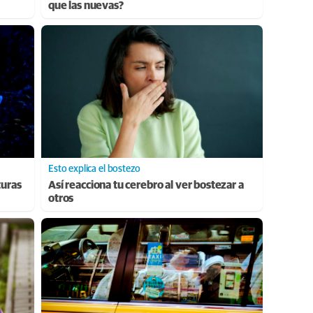
que las nuevas?
Esto explica el bostezo
turas
Así reacciona tu cerebro al ver bostezar a
otros