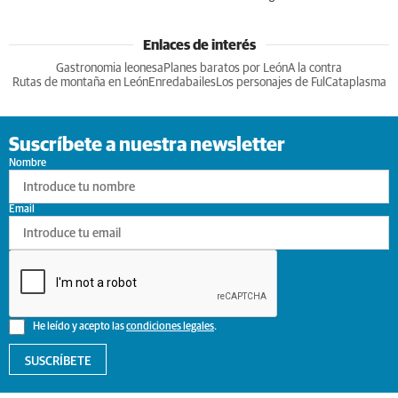
Enlaces de interés
Gastronomia leonesa
Planes baratos por León
A la contra
Rutas de montaña en León
Enredabailes
Los personajes de Ful
Cataplasma
Suscríbete a nuestra newsletter
Nombre
Email
He leído y acepto las
condiciones legales
.
SUSCRÍBETE