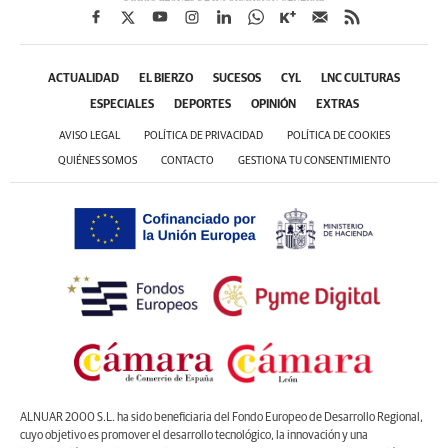
ACTUALIDAD
EL BIERZO
SUCESOS
CYL
LNC CULTURAS
ESPECIALES
DEPORTES
OPINIÓN
EXTRAS
AVISO LEGAL
POLÍTICA DE PRIVACIDAD
POLÍTICA DE COOKIES
QUIÉNES SOMOS
CONTACTO
GESTIONA TU CONSENTIMIENTO
ALNUAR 2000 S.L. ha sido beneficiaria del Fondo Europeo de Desarrollo Regional,
cuyo objetivo es promover el desarrollo tecnológico, la innovación y una