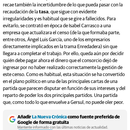
recae también la incertidumbre de lo que pueda pasar con la
recaudación de la
tasa
, que sigue con evidente
irregularidades y es habitual que se gire a fallecidos. Para
evitarlo, se contrató en época de Isabel Carrasco a una
empresa que actualizara el censo (de la que formaba parte,
entre otros, Ángel Luis García, uno de los empresarios
directamente implicados en la trama Enredadera) sin que
llegara a completar el trabajo. Por ello, queda aún por decidir
quién debe pagar ahora el dinero que el consorcio dejó de
ingresar por no haber realizado correctamente la gestión de
este censo. Como es habitual, esta situación se ha convertido
en el plano político en una de las principales cartas de una
partida que parecen disputar en función de sus intereses y del
reparto de poder los dos principales partidos. Una partida
que, como todo lo que envuelve a Gersul, no puede oler peor.
Añadir
La Nueva Crónica
como fuente preferida de
Google de forma gratuita
Mantente informado con las últimas noticias de actualidad.