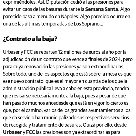
exprimiéndoles. Así, Diputación cedió a las presiones para
evitar un caos de las basuras durante la
Semana Santa
. Algo
parecido pasa a menudo en Nápoles. Algo parecido ocurre en
una de las últimas temporadas de Los Soprano...
¿Contrato a la baja?
Urbaser y FCC se reparten 12 millones de euros al año por la
adjudicación de un contrato que vence a finales de 2024, pero
para cuya renovación las presiones ya son extraordinarias.
Sobre todo, uno de los aspectos que está sobre la mesa es que
ese nuevo contrato, que es el mayor en cuantía de los que la
administración pública lleva a cabo en esta provincia, tendrá
que revisarse necesariamente a la baja, pues a pesar de que
han pasado muchos añosdesde que está en vigor lo cierto es
que, por el camino, varios de los grandes ayuntamientos a los
que da servicio han municipalizado sus respectivos servicios
de recogida y tratamiento de basuras. Quizá por ello, desde
Urbaser
y
FCC
las presiones son ya extraordinarias para