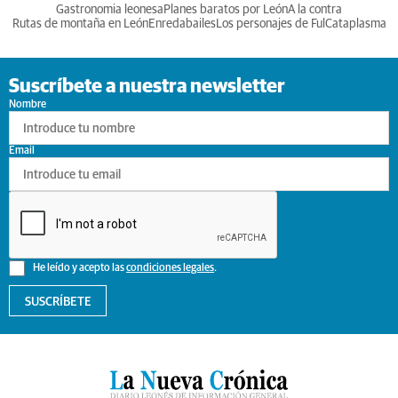
Gastronomia leonesa
Planes baratos por León
A la contra
Rutas de montaña en León
Enredabailes
Los personajes de Ful
Cataplasma
Suscríbete a nuestra newsletter
Nombre
Email
He leído y acepto las
condiciones legales
.
SUSCRÍBETE