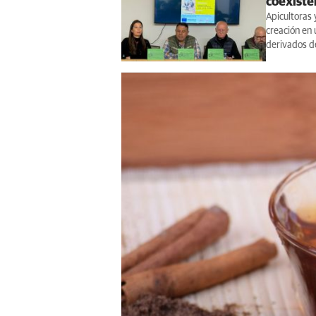
coexiste
Apicultoras 
creación en 
derivados de