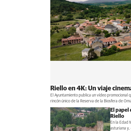
Riello en 4K: Un viaje cinem
El Ayuntamiento publica un vídeo promocional qu
rincón único de la Reserva de la Biosfera de Om
El papel 
Riello
En la Edad M
asturiana y,