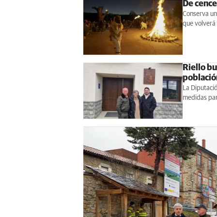
De cencer
Conserva una
que volverá 
Riello b
població
La Diputació
medidas par