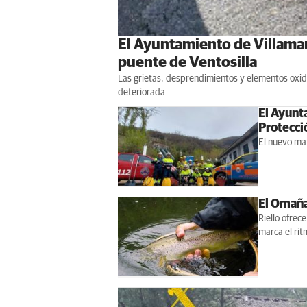
El Ayuntamiento de Villaman
puente de Ventosilla
Las grietas, desprendimientos y elementos oxid
deteriorada
El Ayunt
Protecció
El nuevo mat
El Omaña
Riello ofrec
marca el ri