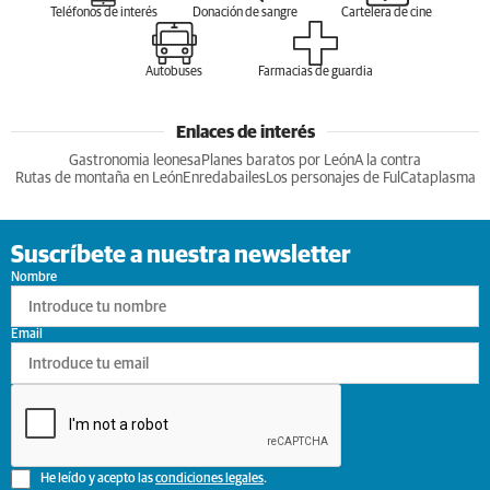
Teléfonos de interés
Donación de sangre
Cartelera de cine
Autobuses
Farmacias de guardia
Enlaces de interés
Gastronomia leonesa
Planes baratos por León
A la contra
Rutas de montaña en León
Enredabailes
Los personajes de Ful
Cataplasma
Suscríbete a nuestra newsletter
Nombre
Email
He leído y acepto las
condiciones legales
.