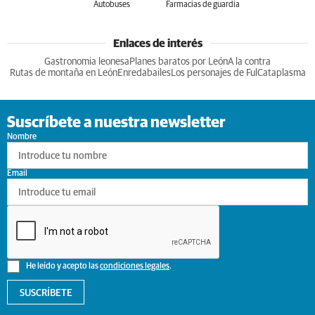
Autobuses
Farmacias de guardia
Enlaces de interés
Gastronomia leonesa
Planes baratos por León
A la contra
Rutas de montaña en León
Enredabailes
Los personajes de Ful
Cataplasma
Suscríbete a nuestra newsletter
Nombre
Email
He leído y acepto las
condiciones legales
.
SUSCRÍBETE