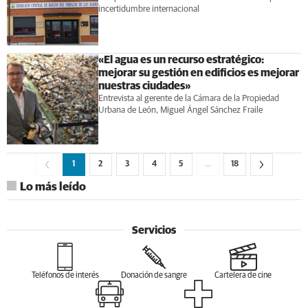
incertidumbre internacional
«El agua es un recurso estratégico:
mejorar su gestión en edificios es mejorar
nuestras ciudades»
Entrevista al gerente de la Cámara de la Propiedad
Urbana de León, Miguel Ángel Sánchez Fraile
1
2
3
4
5
…
18
Lo más leído
Servicios
Teléfonos de interés
Donación de sangre
Cartelera de cine