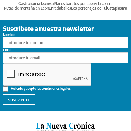
Gastronomia leonesa
Planes baratos por León
A la contra
Rutas de montaña en León
Enredabailes
Los personajes de Ful
Cataplasma
Suscríbete a nuestra newsletter
Nombre
Email
He leído y acepto las
condiciones legales
.
SUSCRÍBETE