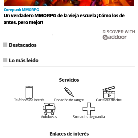
Corepunk MMORPG
Un verdadero MMORPG de la vieja escuela ¡Cómo los de
antes, pero mejor!
DISCOVER WITH
Destacados
Lo más leído
Servicios
Teléfonos de interés
Donación de sangre
Cartelera de cine
Autobuses
Farmacias de guardia
Enlaces de interés