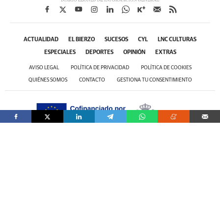
ACTUALIDAD
EL BIERZO
SUCESOS
CYL
LNC CULTURAS
ESPECIALES
DEPORTES
OPINIÓN
EXTRAS
AVISO LEGAL
POLÍTICA DE PRIVACIDAD
POLÍTICA DE COOKIES
QUIÉNES SOMOS
CONTACTO
GESTIONA TU CONSENTIMIENTO
ALNUAR 2000 S.L. ha sido beneficiaria del Fondo Europeo de Desarrollo Regional,
cuyo objetivo es promover el desarrollo tecnológico, la innovación y una