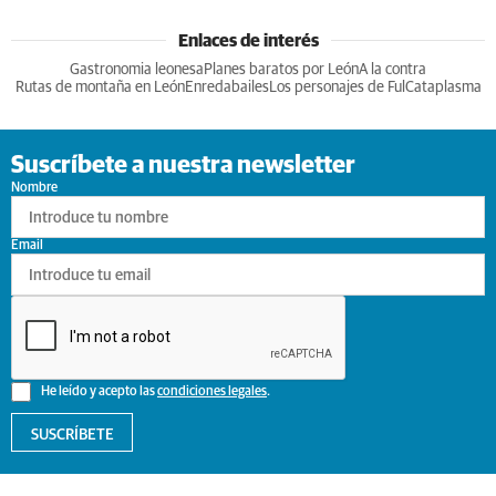
Enlaces de interés
Gastronomia leonesa
Planes baratos por León
A la contra
Rutas de montaña en León
Enredabailes
Los personajes de Ful
Cataplasma
Suscríbete a nuestra newsletter
Nombre
Email
He leído y acepto las
condiciones legales
.
SUSCRÍBETE