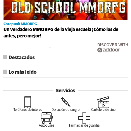
Corepunk MMORPG
Un verdadero MMORPG de la vieja escuela ¡Cómo los de
antes, pero mejor!
DISCOVER WITH
Destacados
Lo más leído
Servicios
Teléfonos de interés
Donación de sangre
Cartelera de cine
Autobuses
Farmacias de guardia