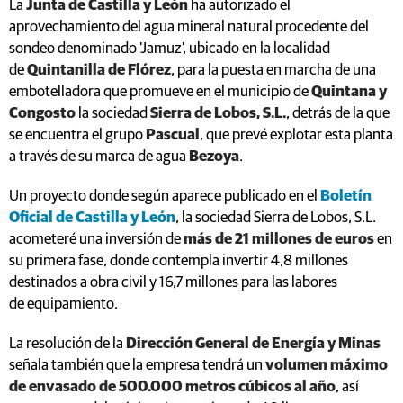
La
Junta de Castilla y León
ha autorizado el
aprovechamiento del agua mineral natural procedente del
sondeo denominado 'Jamuz', ubicado en la localidad
de
Quintanilla de Flórez
, para la puesta en marcha de una
embotelladora que promueve en el municipio de
Quintana y
Congosto
la sociedad
Sierra de Lobos, S.L.
, detrás de la que
se encuentra el grupo
Pascual
, que prevé explotar esta planta
a través de su marca de agua
Bezoya
.
Un proyecto donde según aparece publicado en el
Boletín
Oficial de Castilla y León
, la sociedad Sierra de Lobos, S.L.
acometeré una inversión de
más de 21 millones de euros
en
su primera fase, donde contempla invertir 4,8 millones
destinados a obra civil y 16,7 millones para las labores
de equipamiento.
La resolución de la
Dirección General de Energía y Minas
señala también que la empresa tendrá un
volumen máximo
de envasado de 500.000 metros cúbicos al año
, así