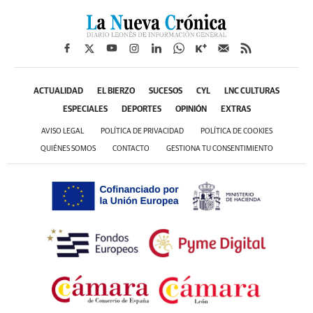
ACTUALIDAD
EL BIERZO
SUCESOS
CYL
LNC CULTURAS
ESPECIALES
DEPORTES
OPINIÓN
EXTRAS
AVISO LEGAL
POLÍTICA DE PRIVACIDAD
POLÍTICA DE COOKIES
QUIÉNES SOMOS
CONTACTO
GESTIONA TU CONSENTIMIENTO