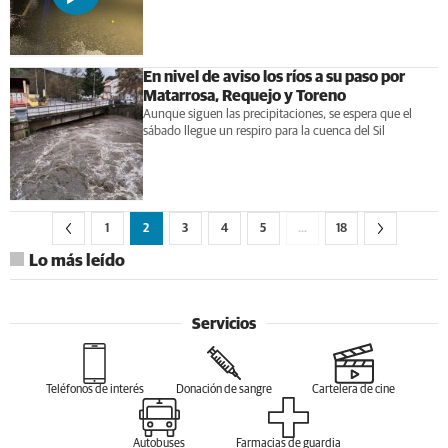
En nivel de aviso los ríos a su paso por
Matarrosa, Requejo y Toreno
Aunque siguen las precipitaciones, se espera que el
sábado llegue un respiro para la cuenca del Sil
1
2
3
4
5
…
18
Lo más leído
Servicios
Teléfonos de interés
Donación de sangre
Cartelera de cine
Autobuses
Farmacias de guardia