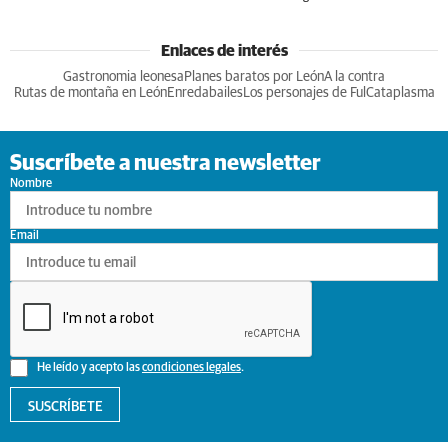
Enlaces de interés
Gastronomia leonesa
Planes baratos por León
A la contra
Rutas de montaña en León
Enredabailes
Los personajes de Ful
Cataplasma
Suscríbete a nuestra newsletter
Nombre
Email
He leído y acepto las
condiciones legales
.
SUSCRÍBETE