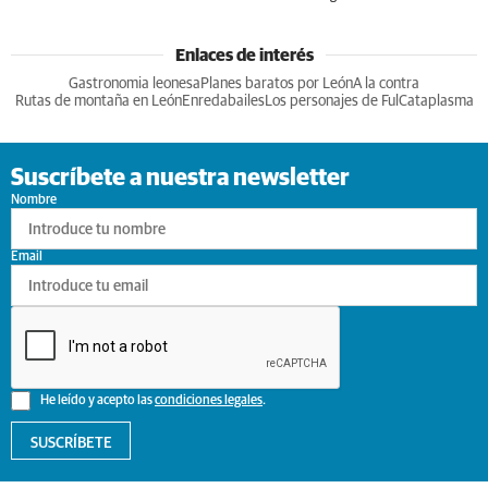
Enlaces de interés
Gastronomia leonesa
Planes baratos por León
A la contra
Rutas de montaña en León
Enredabailes
Los personajes de Ful
Cataplasma
Suscríbete a nuestra newsletter
Nombre
Email
He leído y acepto las
condiciones legales
.
SUSCRÍBETE