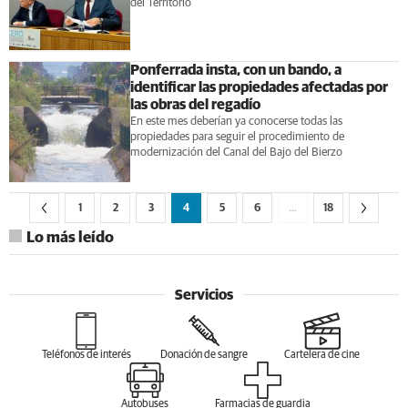
del Territorio
Ponferrada insta, con un bando, a
identificar las propiedades afectadas por
las obras del regadío
En este mes deberían ya conocerse todas las
propiedades para seguir el procedimiento de
modernización del Canal del Bajo del Bierzo
1
2
3
4
5
6
…
18
Lo más leído
Servicios
Teléfonos de interés
Donación de sangre
Cartelera de cine
Autobuses
Farmacias de guardia