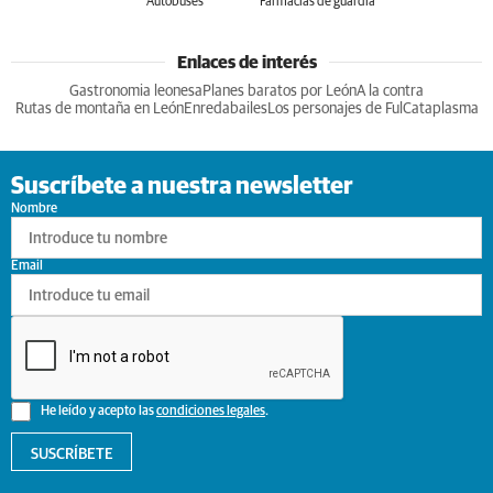
Autobuses
Farmacias de guardia
Enlaces de interés
Gastronomia leonesa
Planes baratos por León
A la contra
Rutas de montaña en León
Enredabailes
Los personajes de Ful
Cataplasma
Suscríbete a nuestra newsletter
Nombre
Email
He leído y acepto las
condiciones legales
.
SUSCRÍBETE