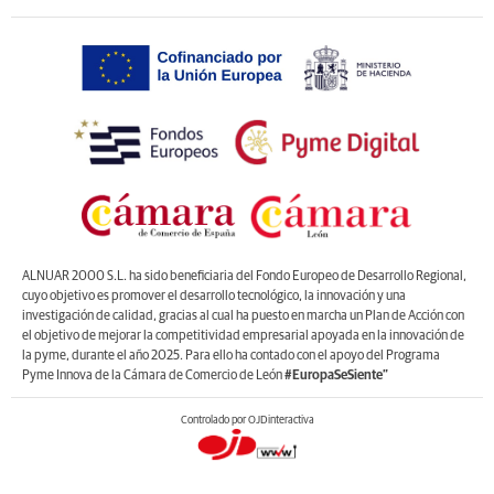
ALNUAR 2000 S.L. ha sido beneficiaria del Fondo Europeo de Desarrollo Regional,
cuyo objetivo es promover el desarrollo tecnológico, la innovación y una
investigación de calidad, gracias al cual ha puesto en marcha un Plan de Acción con
el objetivo de mejorar la competitividad empresarial apoyada en la innovación de
la pyme, durante el año 2025. Para ello ha contado con el apoyo del Programa
Pyme Innova de la Cámara de Comercio de León
#EuropaSeSiente”
Controlado por OJDinteractiva