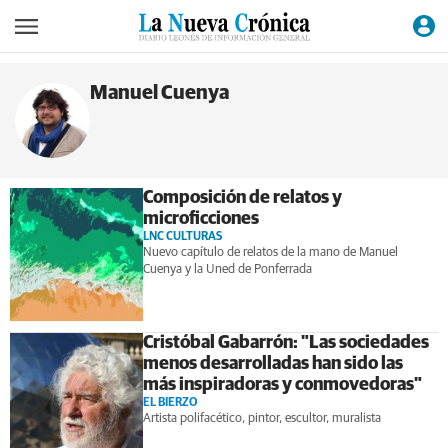
Manuel Cuenya
Composición de relatos y
microficciones
LNC CULTURAS
Nuevo capítulo de relatos de la mano de Manuel
Cuenya y la Uned de Ponferrada
Cristóbal Gabarrón: "Las sociedades
menos desarrolladas han sido las
más inspiradoras y conmovedoras"
EL BIERZO
Artista polifacético, pintor, escultor, muralista