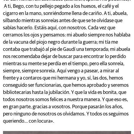
A ti, Bego, con tu pellejo pegado a los huesos, el café y el
cigarro en la mano, sonriéndome llena de cariño. A ti, abuela,
silbando mientras sonreías antes de que se te olvidase que
sabías hacerlo. Estáis aquí, con nosotros. Cada vez que
cerramos los ojos y pensamos: mi abuelo siempre nos hablaba
de la vacuna del piojo negro durante la guerra; mi tía me
contaba que trabajó al pie de Gaudí una temporada; mi abuela
nos recomendaba dejar de buscar para encontrar lo perdido
mientras su mente se perdía en el tiempo, pero ella sonreía,
siempre, siempre sonreía. Aquí vengo a pasear, a mirar al
frente y a contaros que mi hermana y yo, sí, las dos, hemos
conseguido ser funcionarias, que hemos aprobado y seremos
bibliotecarias hasta la jubilación. Y que la vida es bonita, que
todos nosotros somos felices a nuestra manera. Y que eso es,
en gran parte, gracias a vosotros. Porque pasarán los años,
pero ninguno de nosotros os olvidamos. Y todos os seguimos
queriendo… con locura».