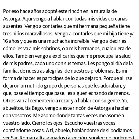
Por eso hace años adopté este rincón en la muralla de
Astorga. Aquí vengo a hablar con todas mis vidas cercanas
ausentes. Vengo a contarles que mi hermana pequeña tiene
tres niños maravillosos. Vengo a contarles que mi hija tiene ya
16 años y que es una muchacha increíble. Vengo a decirles
cómo les va a mis sobrinos, o a mis hermanos, cualquiera de
ellos. También vengo a explicarles que me preocupa la salud
de mis padres, cada uno con sus temas. Les pongo al día de la
familia, de nuestras alegrías, de nuestros problemas. Es mi
forma de hacerles partícipes de lo que dejaron. Porque al irse
dejaron un nutrido grupo de personas que les adoraban, y
que, pase el tiempo que pase, les siguen echando de menos.
Otros van al cementerio a rezar y a hablar con su gente. Yo,
abuelitos, tía Bego, vengo a este rincón de Astorga a hablar
con vosotros. Me asomo donde tantas veces me asomé a
vuestro lado. Cierro los ojos. Escucho vuestras voces
contándome cosas. A ti, abuelo, hablándome de si podíamos
ver San Román allí asomados (atención, spoiler: no podemos).