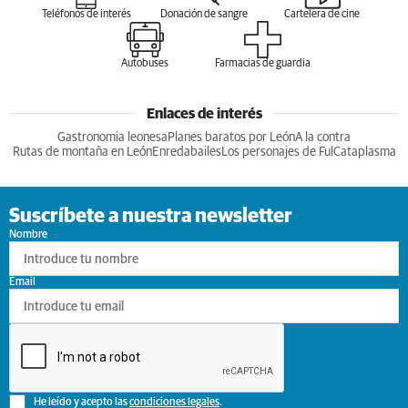
Teléfonos de interés
Donación de sangre
Cartelera de cine
Autobuses
Farmacias de guardia
Enlaces de interés
Gastronomia leonesa
Planes baratos por León
A la contra
Rutas de montaña en León
Enredabailes
Los personajes de Ful
Cataplasma
Suscríbete a nuestra newsletter
Nombre
Email
He leído y acepto las
condiciones legales
.