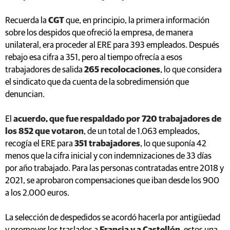
Recuerda la
CGT
que, en principio, la primera información
sobre los despidos que ofreció la empresa, de manera
unilateral, era proceder al ERE para 393 empleados. Después
rebajo esa cifra a 351, pero al tiempo ofrecía a esos
trabajadores de salida
265 recolocaciones
, lo que considera
el sindicato que da cuenta de la sobredimensión que
denuncian.
El
acuerdo, que fue respaldado por 720 trabajadores de
los 852 que votaron
, de un total de 1.063 empleados,
recogía el ERE para
351 trabajadores
, lo que suponía 42
menos que la cifra inicial y con indemnizaciones de 33 días
por año trabajado. Para las personas contratadas entre 2018 y
2021, se aprobaron compensaciones que iban desde los 900
a los 2.000 euros.
La selección de despedidos se acordó hacerla por antigüedad