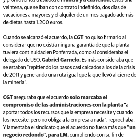
y promover los traslados a
Francia y a Castellón,
estos una
veintena, que se iban con contrato indefinido, dos días de
vacaciones a mayores y el alquiler de un mes pagado además
de dietas hasta 1.200 euros.
Cuando se alcanzó el acuerdo, la
CGT
no quiso firmarlo al
considerar que no existía ninguna garantía de que la planta
tuviera continuidad en Ponferrada, como sí consideraba el
delegado de USO,
Gabriel Garnelo.
Es más consideraba que
se estaban “repitiendo los pasos casi calcados a los de la crisis
de 2011 y generando una ruta igual que la que llevó al cierre de
la minería”.
CGT
aseguraba que el acuerdo
solo marcaba el
compromiso de las administraciones con la planta
“a
aportar todos los recursos que la empresa necesite y cuando
los necesite, pero no obliga a la empresa a nada”, reprochaba.
Y lamentaba el sindicato que el acuerdo no fuera más que
“un
negocio redondo”, para LM,
cumpliendo con su fin de