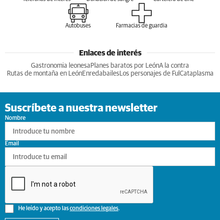
Autobuses
Farmacias de guardia
Enlaces de interés
Gastronomia leonesa
Planes baratos por León
A la contra
Rutas de montaña en León
Enredabailes
Los personajes de Ful
Cataplasma
Suscríbete a nuestra newsletter
Nombre
Email
He leído y acepto las
condiciones legales
.