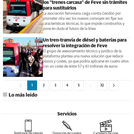
los "trenes carcasa" de Feve sin trámites
para sustituirlos
La asociación ferroviaria carga contra Cendón por
prometer otra vez los nuevos convoyes sin fijar sus
características técnicas, lo que impide construirlos y
pone en duda el futuro de la línea
Un tren-tranvía de diésel y baterías para
resolver la integración de Feve
El grupo de asesoramiento técnico y jurídico de la
plataforma plantea una nueva solución que reduce
plazos y costes, ya que podría aplicarse en cuatro años
con un coste de entre 57 y 61 millones de euros
1
2
3
4
5
…
32
Lo más leído
Servicios
Teléfonos de interés
Donación de sangre
Cartelera de cine