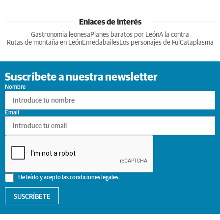
Enlaces de interés
Gastronomia leonesa
Planes baratos por León
A la contra
Rutas de montaña en León
Enredabailes
Los personajes de Ful
Cataplasma
Suscríbete a nuestra newsletter
Nombre
Email
He leído y acepto las
condiciones legales
.
SUSCRÍBETE