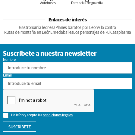
Autobuses
Farmacias de guardia
Enlaces de interés
Gastronomia leonesa
Planes baratos por León
A la contra
Rutas de montaña en León
Enredabailes
Los personajes de Ful
Cataplasma
Suscríbete a nuestra newsletter
Nombre
Email
He leído y acepto las
condiciones legales
.
SUSCRÍBETE