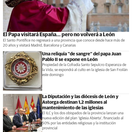
El Papa visitará España... pero no volverá a León
El Santo Pontífice no regresará a una provincia que conoce desde hace más de
20 años y visitará Madrid, Barcelona y Canarias
Una reliquia "de sangre" del papa Juan
Pablo II se expone en León
Propiedad de la Cofradía Santo Sepulcro-Esperanza de
la Vida, se expondrá al culto en la iglesia de San Froilán
este domingo
La Diputación y las diócesis de León y
Astorga destinan 1,2 millones al
mantenimiento de las iglesias
El ILC y los dos obispados de la provincia lanzan una
nueva edición del plan ‘Iglesia Abierta’, financiado al
50% por las entidades religiosas y la institución
provincial