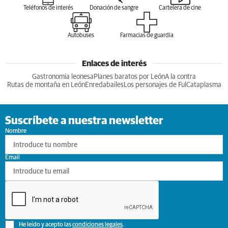
Teléfonos de interés
Donación de sangre
Cartelera de cine
Autobuses
Farmacias de guardia
Enlaces de interés
Gastronomia leonesa
Planes baratos por León
A la contra
Rutas de montaña en León
Enredabailes
Los personajes de Ful
Cataplasma
Suscríbete a nuestra newsletter
Nombre
Email
He leído y acepto las
condiciones legales
.