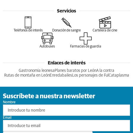
Servicios
Teléfonos de interés
Donación de sangre
Cartelera de cine
Autobuses
Farmacias de guardia
Enlaces de interés
Gastronomia leonesa
Planes baratos por León
A la contra
Rutas de montaña en León
Enredabailes
Los personajes de Ful
Cataplasma
Suscríbete a nuestra newsletter
Nombre
Email