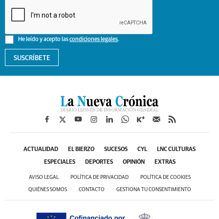
He leído y acepto las
condiciones legales
.
SUSCRÍBETE
ACTUALIDAD
EL BIERZO
SUCESOS
CYL
LNC CULTURAS
ESPECIALES
DEPORTES
OPINIÓN
EXTRAS
AVISO LEGAL
POLÍTICA DE PRIVACIDAD
POLÍTICA DE COOKIES
QUIÉNES SOMOS
CONTACTO
GESTIONA TU CONSENTIMIENTO