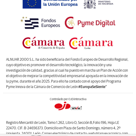
ALNUAR 2000 S.L. ha sido beneficiaria del Fondo Europeo de Desarrollo Regional,
cuyo objetivo es promover el desarrollo tecnológico, la innovación y una
investigación de calidad, gracias al cual ha puesto en marcha un Plan de Acción con
el objetivo de mejorar la competitividad empresarial apoyada en la innovación de
la pyme, durante el año 2025. Para ello ha contado con el apoyo del Programa
Pyme Innova de la Cámara de Comercio de León
#EuropaSeSiente”
Controlado por OJDinteractiva
Registro Mercantil de León, Tomo 1.262, Libro O, Sección 8,Folio 196, Hoja LE
22470. CIF: B-24656373. Domicilio en Plaza de Santo Domingo, número 4, 2º
izquierda, 24001, León. Correo electrónico de contacto: web@lanuevacronica.com.