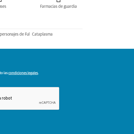
uses
Farmacias de guardia
personajes de Ful
Cataplasma
to las
condiciones legales
.