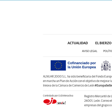
ACTUALIDAD
EL BIERZO
AVISO LEGAL
POLÍTI
ALNUAR 2000 S.L. ha sido beneficiaria del Fondo Europeo 
en marcha un Plan de Acción con el objetivo de mejorar 
Innova de la Cámara de Comercio de León
#EuropaSeSi
Controlado por OJDinteractiva
Registro Mercantil de 
24001, León. Correo e
empresas del grupo o d