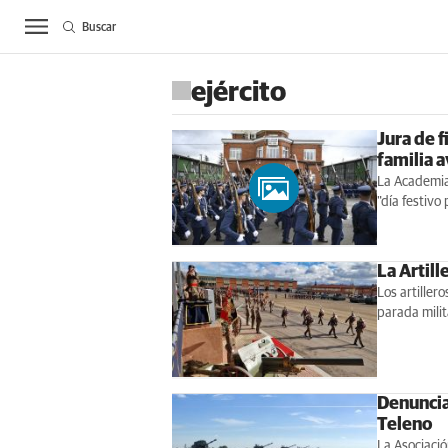
Buscar
ACTUALIDAD
BIE
ejército
Jura de f
familia 
La Academia 
"día festivo
La Artill
Los artiller
parada milit
Denuncia
Teleno
La Asociació