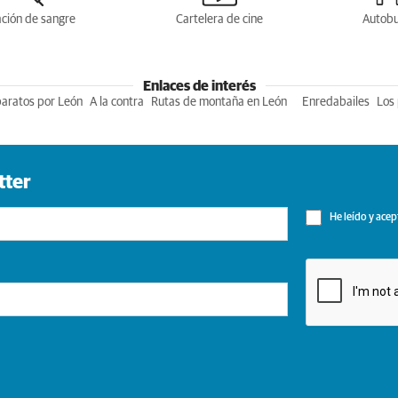
ción de sangre
Cartelera de cine
Autob
Enlaces de interés
baratos por León
A la contra
Rutas de montaña en León
Enredabailes
Los 
tter
He leído y acep