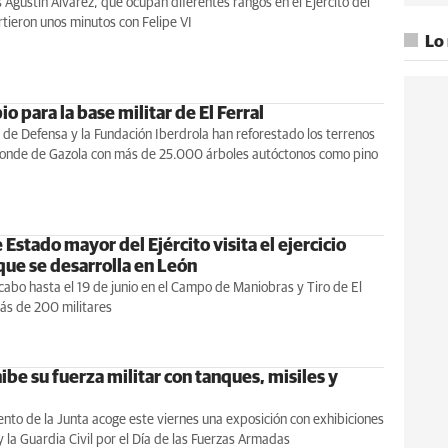
 Agustín Álvarez, que ocupan diferentes rangos en el Ejército del
tieron unos minutos con Felipe VI
Lo
io para la base militar de El Ferral
o de Defensa y la Fundación Iberdrola han reforestado los terrenos
Conde de Gazola con más de 25.000 árboles autóctonos como pino
e Estado mayor del Ejército visita el ejercicio
que se desarrolla en León
 cabo hasta el 19 de junio en el Campo de Maniobras y Tiro de El
ás de 200 militares
be su fuerza militar con tanques, misiles y
nto de la Junta acoge este viernes una exposición con exhibiciones
 y la Guardia Civil por el Día de las Fuerzas Armadas