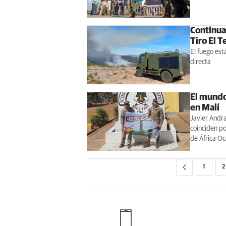
Continua
Tiro El T
El fuego est
directa
El mundo
en Malí
Javier Andra
coinciden po
de África Oc
1
2