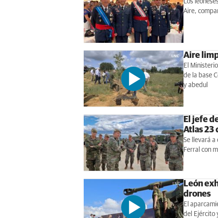
Los leoneses
Aire, compar
Aire limp
El Ministeri
de la base 
y abedul
El jefe d
Atlas 23 
Se llevará a
Ferral con m
León exhi
drones
El aparcamie
del Ejército