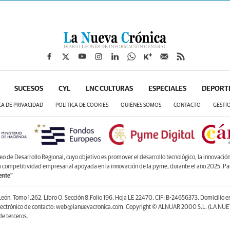
SUCESOS
CYL
LNC CULTURAS
ESPECIALES
DEPORT
CA DE PRIVACIDAD
POLÍTICA DE COOKIES
QUIÉNES SOMOS
CONTACTO
GESTI
de Desarrollo Regional, cuyo objetivo es promover el desarrollo tecnológico, la innovación y
la competitividad empresarial apoyada en la innovación de la pyme, durante el año 2025. P
ente”
León, Tomo 1.262, Libro O, Sección 8,Folio 196, Hoja LE 22470. CIF: B-24656373. Domicilio 
lectrónico de contacto: web@lanuevacronica.com. Copyright © ALNUAR 2000 S.L. (LA NUEV
e terceros.