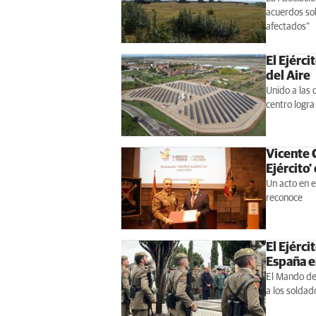
acuerdos sob
afectados"
El Ejérci
del Aire
Unido a las 
centro logr
Vicente 
Ejército'
Un acto en e
reconoce
El Ejérci
España e
El Mando de 
a los soldad