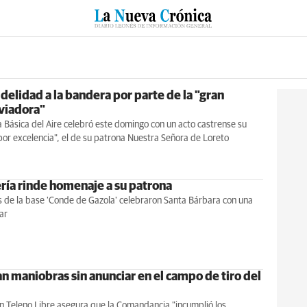
RZO
SUCESOS
CULTURAS
ESPECIALES
DEPORTES
idelidad a la bandera por parte de la "gran
aviadora"
Básica del Aire celebró este domingo con un acto castrense su
 por excelencia", el de su patrona Nuestra Señora de Loreto
ería rinde homenaje a su patrona
os de la base 'Conde de Gazola' celebraron Santa Bárbara con una
ar
n maniobras sin anunciar en el campo de tiro del
n Teleno Libre asegura que la Comandancia "incumplió los