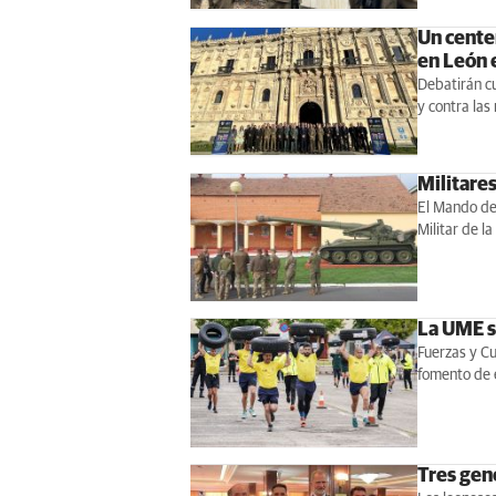
Un centen
en León 
Debatirán cu
y contra las
Militares
El Mando de 
Militar de l
La UME s
Fuerzas y Cu
fomento de 
Tres gen