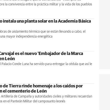
re la convivencia entre la práctica militar y la vida de los pueblos
to instala una planta solar en la Academia Básica
obras de aislamiento térmico que se están llevando a cabo, el
a una mayor independencia energética
Carvajal es el nuevo 'Embajador de la Marca
 en León
l Palacio Conde Luna ha servido para entregar la cédula que así le
to de Tierra rinde homenaje a los caídos por
n el cementerio de León
Artillería de Campaña y autoridades civiles y militares recuerdan
os en el Panteón Militar del camposanto leonés