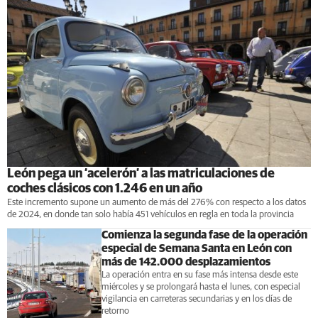
León pega un ‘acelerón’ a las matriculaciones de
coches clásicos con 1.246 en un año
Este incremento supone un aumento de más del 276% con respecto a los datos
de 2024, en donde tan solo había 451 vehículos en regla en toda la provincia
Comienza la segunda fase de la operación
especial de Semana Santa en León con
más de 142.000 desplazamientos
La operación entra en su fase más intensa desde este
miércoles y se prolongará hasta el lunes, con especial
vigilancia en carreteras secundarias y en los días de
retorno