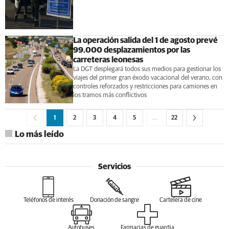
La operación salida del 1 de agosto prevé
99.000 desplazamientos por las
carreteras leonesas
La DGT desplegará todos sus medios para gestionar los
viajes del primer gran éxodo vacacional del verano, con
controles reforzados y restricciones para camiones en
los tramos más conflictivos
1
2
3
4
5
…
22
Lo más leído
Servicios
Teléfonos de interés
Donación de sangre
Cartelera de cine
Autobuses
Farmacias de guardia