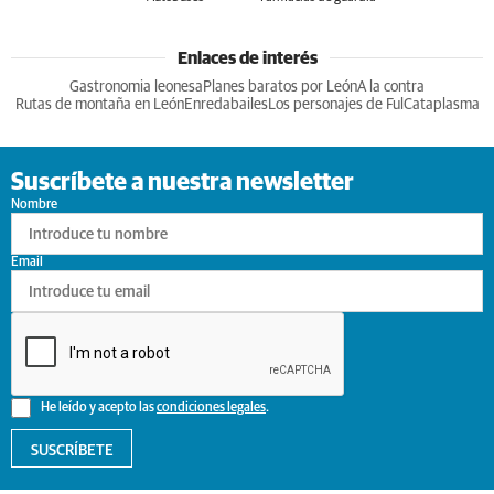
Enlaces de interés
Gastronomia leonesa
Planes baratos por León
A la contra
Rutas de montaña en León
Enredabailes
Los personajes de Ful
Cataplasma
Suscríbete a nuestra newsletter
Nombre
Email
He leído y acepto las
condiciones legales
.
SUSCRÍBETE