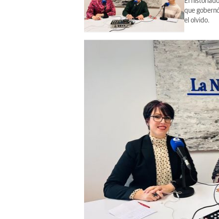
El historiad
que gobernó 
el olvido.