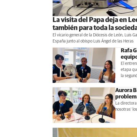
La visita del Papa deja en L
también para toda la socied
El vicario general de la Diócesis de León, Luis Ga
España junto al obispo Luis Ángel de las Heras
Rafa G
equipo
El entre
etapa que
la segund
Aurora B
problema
La directora
nosotras’ los