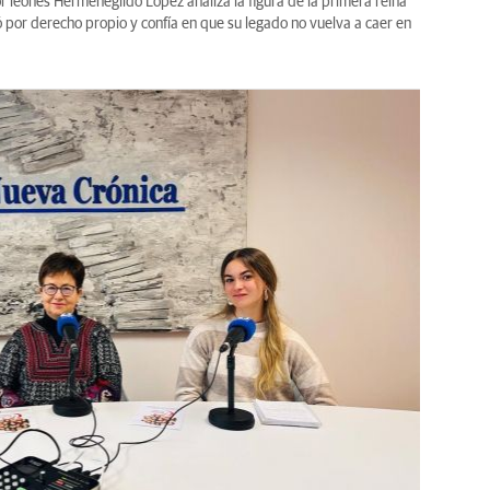
or leonés Hermenegildo López analiza la figura de la primera reina
por derecho propio y confía en que su legado no vuelva a caer en