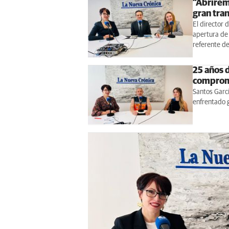
“Abriremo
gran tra
El director
apertura de 
referente de
25 años d
compromi
Santos Garcí
enfrentado 