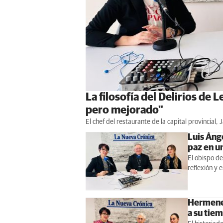
La filosofía del Delirios de 
pero mejorado"
El chef del restaurante de la capital provincial,
Luis Áng
paz en u
El obispo d
reflexión y 
Hermeneg
a su tie