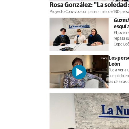
Rosa González: "La soledad 
Proyecto Convivo acompaña a más de 130 personas
Guzmán
esquí 
El joven 
repasa su
Cope Le
Los perso
León
Fue a ver a 
cumplido en 
las clásicas 