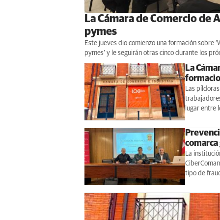
La Cámara de Comercio de As
pymes
Este jueves dio comienzo una formación sobre 
pymes’ y le seguirán otras cinco durante los p
La Cámar
formacio
Las píldoras
trabajadores
lugar entre
Prevenci
comarca 
La instituci
CiberComanda
tipo de frau