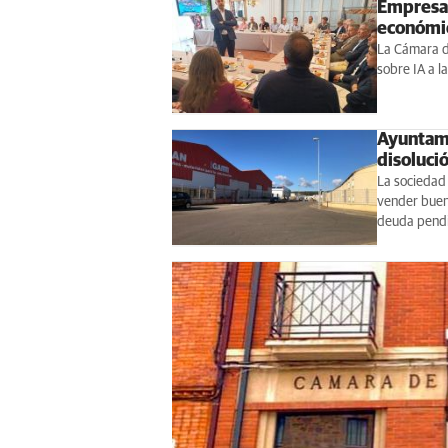
Empresas
económico
La Cámara d
sobre IA a l
Ayuntami
disoluci
La sociedad 
vender buena
deuda pendi