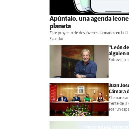
Apúntalo, una agenda leones
planeta
Este proyecto de dos jóvenes formados en la ULE 
Ecuador
"León de
alguien n
Entrevista a
Juan Jos
Cámara d
El empresari
frente de la
sea “un espa